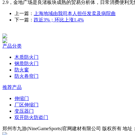
2.9，金地广场是良渚板块成熟的贸易分析体，日常消费便利无
上一篇：
上海地域由我司本人担任发卖及病院曲
下一篇：
跌近3%；环比上涨1.4%
产品分类
木质防火门
钢质防火门
防火窗
防火卷帘门
推荐产品
伸缩门
厂区伸缩门
变压器门
双开防火防盗门
郑州市九游(NineGameSports)官网建材有限公司 版权所有 地