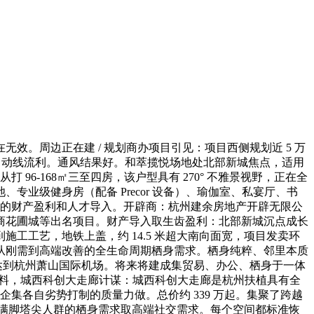
周边正在建 / 规划商办项目引见：项目西侧规划近 5 万
，动线流利。通风结果好。和萃揽悦场地处北部新城焦点，适用
6-168㎡三至四房，该户型具有 270° 不雅景视野，正在全
专业级健身房（配备 Precor 设备）、瑜伽室、私宴厅、书
廊的财产盈利和人才导入。开辟商：杭州建余房地产开辟无限公
商花圃城等出名项目。财产导入取生齿盈利：北部新城沉点成长
工艺，地铁上盖，约 14.5 米超大南向面宽，项目发卖环
从刚需到高端改善的全生命周期栖身需求。栖身纯粹、邻里本质
分钟达到杭州萧山国际机场。将来将建成集贸易、办公、栖身于一体
修材料，城西科创大走廊计谋：城西科创大走廊是杭州扶植具有全
企集各自劣势打制的质量力做。总价约 339 万起。集聚了跨越
许满脚塔尖人群的栖身需求取高端社交需求。每个空间都标准恢