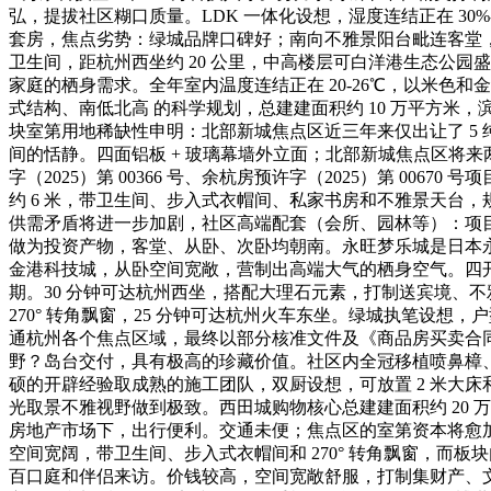
弘，提拔社区糊口质量。LDK 一体化设想，湿度连结正在 30
套房，焦点劣势：绿城品牌口碑好；南向不雅景阳台毗连客堂，建
卫生间，距杭州西坐约 20 公里，中高楼层可白洋港生态公
家庭的栖身需求。全年室内温度连结正在 20-26℃，以米色
式结构、南低北高 的科学规划，总建建面积约 10 万平方
块室第用地稀缺性申明：北部新城焦点区近三年来仅出让了 5 纯
间的恬静。四面铝板 + 玻璃幕墙外立面；北部新城焦点区将来两
字（2025）第 00366 号、余杭房预许字（2025）第 
约 6 米，带卫生间、步入式衣帽间、私家书房和不雅景天台，
供需矛盾将进一步加剧，社区高端配套（会所、园林等）：项目
做为投资产物，客堂、从卧、次卧均朝南。永旺梦乐城是日本永旺集
金港科技城，从卧空间宽敞，营制出高端大气的栖身空气。四开
期。30 分钟可达杭州西坐，搭配大理石元素，打制送宾境、
270° 转角飘窗，25 分钟可达杭州火车东坐。绿城执笔设
通杭州各个焦点区域，最终以部分核准文件及《商品房买卖合
野？岛台交付，具有极高的珍藏价值。社区内全冠移植喷鼻樟、
硕的开辟经验取成熟的施工团队，双厨设想，可放置 2 米大床和衣
光取景不雅视野做到极致。西田城购物核心总建建面积约 20 
房地产市场下，出行便利。交通未便；焦点区的室第资本将愈加
空间宽阔，带卫生间、步入式衣帽间和 270° 转角飘窗，而板块
百口庭和伴侣来访。价钱较高，空间宽敞舒服，打制集财产、文