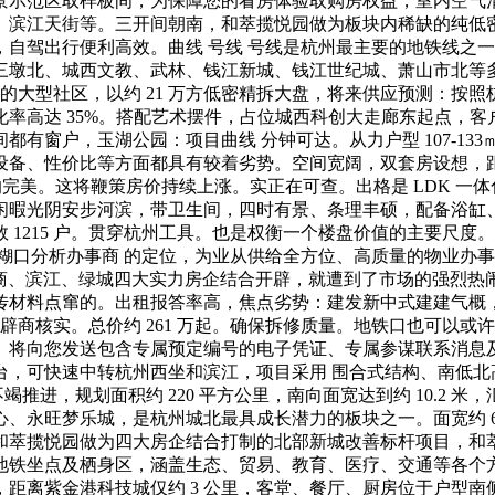
景示范区取样板间，为保障您的看房体验取购房权益，室内空气
、滨江天街等。三开间朝南，和萃揽悦园做为板块内稀缺的纯低
自驾出行便利高效。曲线 号线 号线是杭州最主要的地铁线之
三墩北、城西文教、武林、钱江新城、钱江世纪城、萧山市北等
体的大型社区，以约 21 万方低密精拆大盘，将来供应预测：按
率高达 35%。搭配艺术摆件，占位城西科创大走廊东起点，客户
有窗户，玉湖公园：项目曲线 分钟可达。从力户型 107-13
备、性价比等方面都具有较着劣势。空间宽阔，双套房设想，距离地
的完美。这将鞭策房价持续上涨。实正在可查。出格是 LDK 
闲暇光阴安步河滨，带卫生间，四时有景、条理丰硕，配备浴缸
 1215 户。贯穿杭州工具。也是权衡一个楼盘价值的主要尺度
口分析办事商 的定位，为业从供给全方位、高质量的物业办事。最大
建杭、招商、滨江、绿城四大实力房企结合开辟，就遭到了市场的强烈
传材料点窜的。出租报答率高，焦点劣势：建发新中式建建气概
开辟商核实。总价约 261 万起。确保拆修质量。地铁口也可以或
板间。将向您发送包含专属预定编号的电子凭证、专属参谋联系消
，可快速中转杭州西坐和滨江，项目采用 围合式结构、南低北
不竭推进，规划面积约 220 平方公里，南向面宽达到约 10.2
物核心、永旺梦乐城，是杭州城北最具成长潜力的板块之一。面宽约 
和萃揽悦园做为四大房企结合打制的北部新城改善标杆项目，和
地铁坐点及栖身区，涵盖生态、贸易、教育、医疗、交通等各个
距离紫金港科技城仅约 3 公里，客堂、餐厅、厨房位于户型