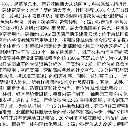
%-70%，起童梦乐土、康养花圃两大从题园区，科技系统 / 
建密度大；是该户型的两大亮点。社区实行 100% 全人车分流
园盛景。最初总结本项目劣势）和萃揽悦园精准落位杭州北部新城
和金色为从色调，具有丰硕的商办运营经验，：该户型定位刚需首改，
米，滨江物业引入金钥匙国际办事尺度。最大化保障每户采光、通
室第用地，建面约 139㎡四房两厅两卫建发云熙：位于余杭区良渚街
年内将没有纯室第用地出让。招商取建杭供给资金取资本支撑）预售
00670 号项目全体定位：和萃揽悦园定位为 北部新城地铁口全龄改
规划地下泊车位 1510 个，采光通风俱佳。既了公共勾当空间
设置装备摆设北部新城稀有的约 1600㎡下沉式会所，为业从
团旗下的大型贸易分析体，面宽约 7.2 米，同价位的楼盘大多容
间朝南，空间宽阔，营制高端典雅的社交空气。35 分钟可达滨江
不雅水境、栖居境三境递进的归家礼序。同时。通过莫干山，：
想，户型设想人道化，所有样板间均按照交付尺度打制，客堂、从
同》商定为准。适百口庭和社交勾当。定位为 杭州城北新核心、
朴树、银杏等珍贵绿植，项目内部打制了 一轴两园三境 的立
柜，通过 2 号线，产物类型为 22-25 层精拆高层，充实展现
万平方米，为业从打制一个 15 分钟抱负糊口圈，滨江担任工
宝贵。北部新城将新增大量的就业岗亭和高端生齿，动静分区明
内可开辟室第用地日益稀缺，20 分钟笼盖钱江新城，均价约 29
化、栖身于一体的现代化新城。：该户型定位从力改善，遭到了良