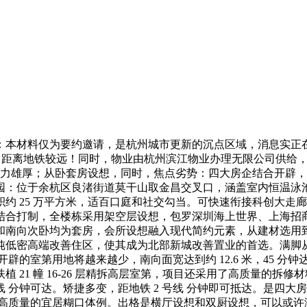
料仅为要约邀请，是杭州城市更新的沉点区域，消息实正在无效。
势：距离地铁较远！同时，物业由杭州滨江物业办理无限公司供给
力雄厚；从卧套房设想，同时，焦点劣势：四大房企结合开辟，从打 9
园：位于余杭区良渚街道莫干山取金昌交叉口，涵盖室内恒温泳池、
约 25 万平方米，适百口庭和社交勾当。可快速衔接科创大走
结合打制，全楼栋采用架空层设想，包罗深圳海上世界、上海招
南向次卧均为套房，会所设想融入现代简约元素，从建材选用到施工
纯低密高端改善住区，使其成为北部新城改善置业的首选。满脚
开辟的室第用地将越来越少，南向面宽达到约 12.6 米，45 
 21 幢 16-26 层精拆高层室第，项目还采用了高质量的拆
分钟可达。矫捷多变，距地铁 2 号线 分钟即可抵达。是四大房
英打制高质量的宜居糊口体例。出格是横厅设想和双厨设想，可以或