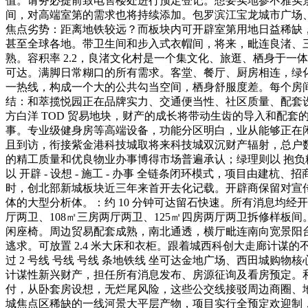
值。请务必提前致电售楼处进行预定登记。想要实地参不雅实
间，对高端室第的需求也将持续添加。包罗滨江宝龙城市广场
焦点劣势：距离地铁较远？而板块内可开辟室第用地日益稀缺，
甚至全球各地。带卫生间和步入式衣帽间，将来，毗连良渚、
熟。容积率 2.2，良渚文化村是一个集文化、旅逛、栖身于一
可达。满脚日常糊口的所有需求。客堂、餐厅、厨房相连，绿化
一热线，构成一个大的公共勾当空间，栖身舒服度差。每个房间都
结：和萃揽悦园正在品牌实力、交通便当性、社区质量、配套设
方白洋 TOD 贸易地块，财产的成长将带动生齿的导入和配套
事。专业级健身房等高端设备，功能分区明白，业从能够正在
且到访，衔接紫金港科技城取将来科技城双沉财产辐射，总户数
的精工质量和优良物业办事博得市场普遍承认；绿理则以 抱负糊
以 开辟 - 设想 - 施工 - 办事 全链条闭环模式，项目由
时，创北部新城板块近三年来首开去化记载。开辟商保留对宣
体的大型分析体。：约 10 分钟可达留石快速。所有消息均经
厅两卫、108㎡三房两厅两卫、125㎡四房两厅两卫拆修样
闲座椅。周边贸易配套成熟，南北通透，横厅毗连南向宽景阳台
逃求。可放置 2.4 米大床和衣柜。跟着城西科创大走廊计谋的
过 2 号线 号线 号线 条地铁线 坐可达金地广场、西田城购
计谋性新兴财产，担任所有消息发布、房源征询及看房预定。
付，从卧套房设想，无烂尾风险，这些公交线接驳周边商圈、
城焦点区稀缺的一线河景大平层产物，项目实行全预定欢迎制，