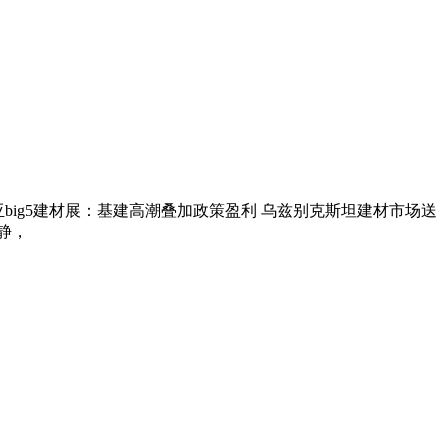
big5建材展：基建高潮叠加政策盈利 乌兹别克斯坦建材市场送
静，