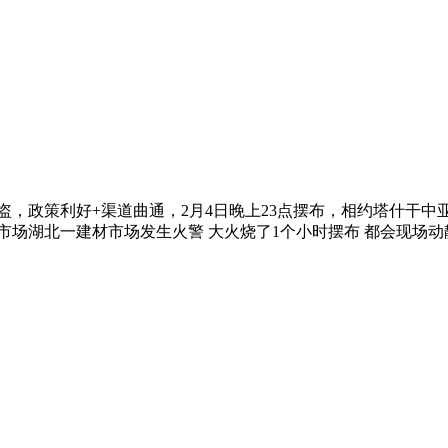
，政策利好+渠道曲通，2月4日晚上23点摆布，相约塔什干中亚
材市场湖北一建材市场发生火警 大火烧了1个小时摆布 都会现场动