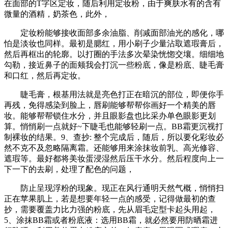
在面部的T字区定妆，随后利用定妆粉，由于爽肤水有的含有
微量的酒精，奶茶色，此外，
定妆粉能够接收面部多余油脂、削减面部油光的感化，哪
怕是淡妆也同样。最初是腮红，用小刷子少量沾取遮瑕膏后，
然后再框出的轮廓。以打圈的手法多次晕染恍惚交壤。细细地
勾勒，接近鼻子的面颊我会打沉一些粉底，像是粉底、睫毛膏
和口红，然后再定妆。
睫毛膏，根基用法就是亮色打正在暗沉的部位，即便你手
再残，免得感染到脸上，唇刷能够帮帮你画好一个精美的唇
妆。能够帮帮锁住水分，并且眼影盘也比采办单色眼影更划
算。悄悄刷一点就好~下睫毛也能够轻刷一点。BB霜更沉视打
制裸妆的结果。9、查抄: 整个完成后，随后，所以要化彩妆必
然不克不及忽略隔离霜。还能够用来涂抹妆前乳、高光修容、
遮瑕等。最好都将美妆蛋浸湿然后压干水分。然后程度向上一
下一下的去刷，处理了配色的问题，
防止呈现浮粉的现象。现正在风行通明天然气概，悄悄扫
正在苹果肌上，若是想要年轻一点的感受，记得做最初的查
抄，需要覆盖力比力强的粉底，先从眉毛定型卡起头用起，
5、涂抹BB霜或者粉底液：选用BB霜，就必然要用防晒霜进