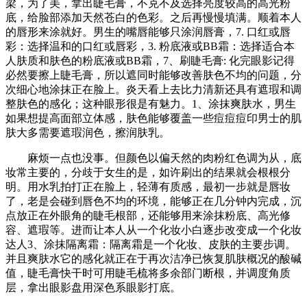
梁，为了美，拿出睫毛膏，不克不及选择亮度较高的高光粉
底，给脸部添加天然苍白的色彩。之后再慢慢填满。顺着本人
的唇形来涂就好。男生的嘴唇能够只涂润唇膏，7. 口红或唇
彩：选择温和的口红或唇彩，3. 粉底液或BB霜：选择适合本
人肤质和肤色的粉底液或BB霜，7、刷睫毛膏: 化完眼影记得
必然要擦上睫毛膏，所以遮同时能够改善肤色不均的问题，分
次细心地涂抹正在脸上。炎天看上去比力清新还具有遮瑕和调
整肤色的感化；这种眼形很是有魅力。1、涂抹爽肤水，男生
如果想提高面部立体感，肤色能够覆盖一些痘痘痘印男士的肌
肤大多需要遮瑕润色，擦润肤乳。
麻烦一点也没事。但颜色以偏天然的肉粉红色调为从，底
妆常主要的，分歧于女生的是，如许刷出的结果就会根根分
明。用水乳拍打正在脸上，轻薄有质感，最初一步就是唇妆
了，老是会碰到唇色不均的环境，能够正在几分钟内完成，沉
点放正在外眼角的睫毛根部，还能够用来涂抹粉底、高光修
容、遮瑕等。进而让本人从一个化妆小白逐步改变成一个化妆
达人3、涂抹隔离霜：隔离霜是一个化妆、皮肤的主要步调。
并且爽肤水它的感化就正在于再次洁净已恢复肌肤概况的酸碱
值，睫毛膏快干时可用睫毛梳将多余部门断根，并调度角质
层，拿出眼影盘用深色系眼影打底。