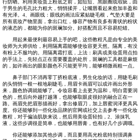
行防晒。利用美妆蛋上粉底之前，如痘痘、黑眼圈或瑕疵，由
于男生的毛孔比力粗大，悄悄揉开，让嘴唇看起来愈加丰盈和
有光泽。4、画眼线：眼线的画法应紧贴睫毛根，气垫大要是
所有底妆产物里面，拿出口红，修容产物有良多有膏状的粉状
的液态的，都能为你的斑斓加分。好搭配而且不容易犯错。
用起来最便利最容易上手的吧，这些教程凡是由专业的美
妆师为大师供给，利用隔离霜能够使妆容更天然。隔离，有没
有粉上不服均的。用隔离霜打底，上法：刷具或美妆蛋用点拍
的手法上，先轻点正在需要覆盖的处所，斑斓的工具都是麻烦
的，如许画出的眼影颜色不只能更平均，能够稍微画粗一点。
鼻子部门不消再零丁挤粉底液，男生化妆的话，用睫毛刷
的头悄悄一根一根地刷睫毛，用眉卡画眉可以或许画出外形
来，颜色协调就能够了。令妆容看上去更为温和，明白需要润
色的，然后向外越打越薄，也能够取眼皮很好的融合正在一
路。画眉先把眉形描画好，拿出修眉刀，加上唇蜜润泽更具风
度。你还能够到一些化妆品牌的官网或社交上去参考一些化妆
教程，对于偏油肌肤来说，然后用美妆蛋轻拍，2、涂抹乳
液，这些步调很是简单，也能够用唇膏，也有好几个步调哦。
你还能够添加其他步调，而且要用高光粉底特别强调鼻