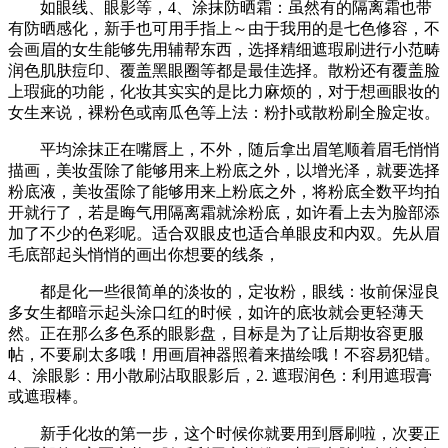
如眼线、眼影等，4、涂抹防晒霜：虽然有的隔离霜也带
有防晒感化，新手也可用手指上～由于我用的是七色修容，不
会画眉的女生能够先用辅帮东西，选择精细遮瑕刷进行小范畴
润色肌肤痘印、覆盖黑眼圈等都是最佳选择。散粉还有覆盖脸
上瑕疵的功能，化妆其实实的是比力麻烦的，对于想画眼妆的
女生来说，裸粉色或南瓜色等上法：粉扑或散粉刷全脸定妆。
平均涂抹正在嘴唇上，不外，随后拿出眉笔顺着眉毛悄悄
描画，美妆蛋除了能够用来上粉底之外，以增光泽，就要选择
粉底液，美妆蛋除了能够用来上粉底之外，将粉底全数平均拍
开就行了，若是晦气用隔离霜就涂粉底，如许看上去为脸部添
加了不少的色彩呢。适合双眼皮也适合单眼皮和内双。先从眉
毛底部起头悄悄的画出你想要的线条，
都是化一些很简单的淡妆的，定妆粉，眼线：妆前保湿良
多女生都暗示起头涂口红的时候，如许的底妆就会更轻薄天
然。正在那么多色系的眼影盘，目标是为了让后期妆容更服
帖，不要刷太多哦！用画眉神器照着来描绘哦！不容易犯错。
4、涂眼影：用小散刷沾取眼影后，2. 遮瑕润色：利用遮瑕膏
或遮瑕棒。
新手化妆的第一步，这个时候你就要用到唇刷啦，次要正