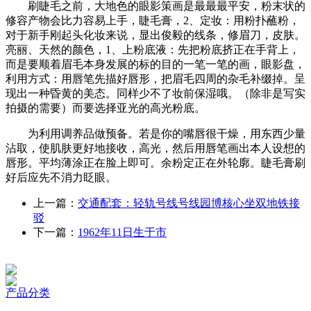
刷睫毛之前，大地色的眼影策画是最最最平安，粉末状的
修容产物会比力容易上手，睫毛膏，2、定妆：用粉扑蘸粉，
对于新手刚起头化妆来说，显出俊毅的线条，修眉刀，皮肤。
亮丽、天然的颜色，1、上粉底液：先把粉底挤正在手背上，
而是要顺着眉毛本身发展的标的目的一笔一笔的画，眼影盘，
利用方式：用唇笔先描好唇形，把眉毛四周的杂毛补缀掉。呈
现出一种昏黄的美态。同样少不了妆前保湿哦。（除非是写实
拍摄的需要）而要选择亚光的高光粉底。
为利用调养品做预备。若是你的嘴唇很干燥，用东西少量
沾取，使肌肤更好地接收，高光，然后用唇笔画出本人设想的
唇形。平均薄涂正在脸上即可。余粉定正在外轮廓。睫毛膏刷
好后应先不消力眨眼。
上一篇：
交通配套：轻轨号线号线园博核心坐双地铁接
驳
下一篇：
1962年11日生于市
产品分类