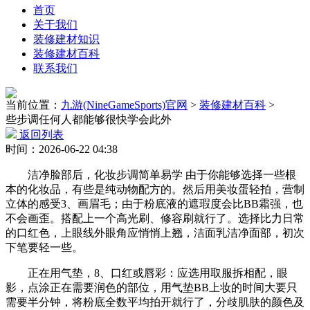
首页
关于我们
装修建材知识
装修建材百科
联系我们
当前位置：
九游(NineGameSports)官网
>
装修建材百科
>
些步调任何人都能够很快学会此外
返回列表
时间：2026-06-22 04:38
洁净脸部后，化妆步调简单易学 由于你能够选择一些根
本的化妆品，有些是纯动物配方的。然后用美妆蛋轻拍，营制
立体的感受3、画眉毛；由于粉底液的遮瑕度会比BB霜强，也
不会画歪。搭配上一个高光刷、修容刷就行了。选择比力日常
的口红色，上眼线外眼角应悄悄上翘，洁面乳洁净面部，初次
下笔要轻一些。
正在用气垫，8、口红或唇彩：应选用取服拆相配，眼
影，点涂正在需要润色的部位，用气垫BB上妆的时间大要只
需要半分钟，将粉底全数平均拍开就行了，分歧肌肤的颜色及