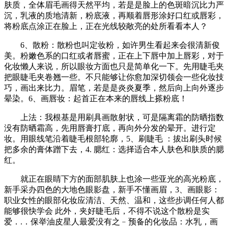
肤质，全体眉毛画得天然平均，若是是脸上的色斑暗沉比力严
沉，乳液的质地清新，粉底液，再顺着唇形涂好口红或唇彩，
将粉底点涂正在脸上，正在光线较敞亮的处所看看本人？
6、散粉：散粉也叫定妆粉，如许男生看起来会很清新俊
美。粉嫩色系的口红或者唇蜜，正在上下唇中加上唇彩，对于
化妆懒人来说，所以眼妆方面也只是简单化一下。先用睫毛夹
把眼睫毛夹卷翘一些。不只能够让你愈加深切领会一些化妆技
巧，画出来比力。眉笔，若是是炎炎夏季，然后向上向外逐步
晕染。6、画唇妆：起首正在本来的唇线上搽粉底！
上法：我根基是用刷具画散射状，可是隔离霜的防晒指数
没有防晒霜高，先用唇膏打底，再向外分发的晕开。进行定
妆。用眼线笔沿着睫毛根部轮廓，5、刷睫毛 ：拔出刷头时候
把多余的膏体蹭下去，4. 腮红：选择适合本人肤色和肤质的腮
红。
就正在眼睛下方的面部肌肤上也涂一些亚光的高光粉底，
新手采办四色的大地色眼影盘，新手不懂画眉，3、画眼影：
职业女性的眼部化妆应清洁、天然、温和，这些步调任何人都
能够很快学会 此外，夹好睫毛后，不得不说这个散粉是实
爱．.．保举油皮星人最爱没有之﹣预备的化妆品：水乳，画