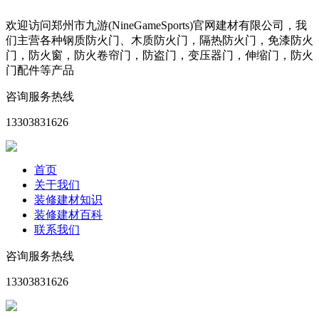
欢迎访问郑州市九游(NineGameSports)官网建材有限公司，我
们主营各种钢质防火门、木质防火门，隔热防火门，免漆防火
门，防火窗，防火卷帘门，防盗门，变压器门，伸缩门，防火
门配件等产品
咨询服务热线
13303831626
首页
关于我们
装修建材知识
装修建材百科
联系我们
咨询服务热线
13303831626