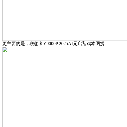
更主要的是，联想者Y9000P 2025AI元启逛戏本图赏