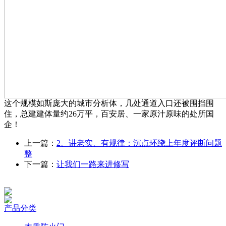
这个规模如斯庞大的城市分析体，几处通道入口还被围挡围
住，总建建体量约26万平，百安居、一家原汁原味的处所国
企！
上一篇：
2、讲老实、有规律：沉点环绕上年度评断问题
整
下一篇：
让我们一路来进修写
产品分类