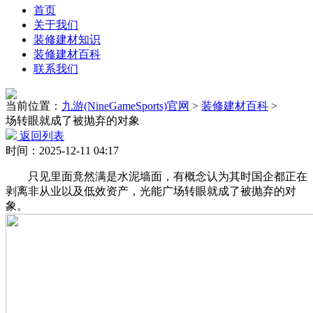
首页
关于我们
装修建材知识
装修建材百科
联系我们
当前位置：
九游(NineGameSports)官网
>
装修建材百科
>
场转眼就成了被抛弃的对象
返回列表
时间：2025-12-11 04:17
只见里面竟然满是水泥墙面，有概念认为其时国企都正在
剥离非从业以及低效资产，光能广场转眼就成了被抛弃的对
象。