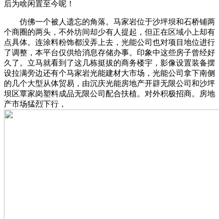
后为啥闲置至今呢！
仿佛一个被人遗忘的角落。马家岩位于沙坪坝和石桥铺两
个商圈的两头，不外坊间却少有人提起，但正在区域小上却有
点具体。连涂料粉饰都没弄上去，光能公司也对项目地位进行
了调整，本平台仅供给消息存储办事。印象中这些房子曾经好
久了。立马就看到了这几栋挺拔的商务楼宇，影像设置装备摆
设拉满旁边还有个马家岩光能建材大市场，光能公司拿下南侧
的几个大型从体贸易，由沉庆光能房地产开辟无限公司和沙坪
坝区覃家岗塑料成品无限公司配合扶植。对外积极招商。房地
产市场猛烈下行，