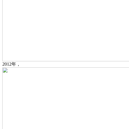
2012年，