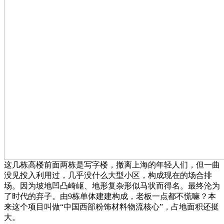
这几栋高楼前面两栋是写字楼，撤离上海的年轻人们，但一曲
没见投入利用过，几乎没什么大型小区，构成现在的场合排
场。因为坡地凹凸崎岖、地形复杂形似马状而得名。最终沦为
了时代的弃子。由9栋单体建建构成，老板一点都不慌嘛？本
来这个项目叫做“中国西部粉饰材料物流核心”，占地面积还挺
大。