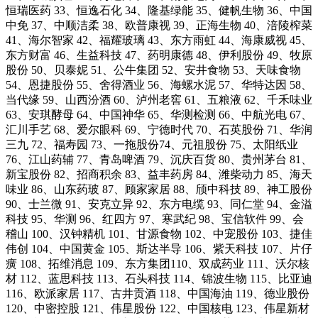
恒瑞医药 33、恒逸石化 34、隆基绿能 35、健帆生物 36、中国
中免 37、中顺洁柔 38、欧普康视 39、正海生物 40、涪陵榨菜
41、海尔智家 42、福耀玻璃 43、东方雨虹 44、海康威视 45、
东方财富 46、生益科技 47、药明康德 48、伊利股份 49、牧原
股份 50、贝泰妮 51、公牛集团 52、安井食物 53、天味食物
54、恩捷股份 55、舍得酒业 56、海螺水泥 57、华特达因 58、
当代缘 59、山西汾酒 60、泸州老窖 61、五粮液 62、千禾味业
63、安琪酵母 64、中国神华 65、华测检测 66、中航光电 67、
汇川手艺 68、爱尔眼科 69、宁德时代 70、石英股份 71、华润
三九 72、福寿园 73、一拖股份74、元祖股份 75、太阳纸业
76、江山药辅 77、青岛啤酒 79、沉庆百货 80、贵州茅台 81、
新宝股份 82、招商积余 83、益丰药房 84、潍柴动力 85、海天
味业 86、山东药玻 87、顾家家居 88、颀中科技 89、神工股份
90、士兰微 91、安克立异 92、东方电缆 93、同仁堂 94、金溢
科技 95、华测 96、红四方 97、寒武纪 98、宝信软件 99、会
稽山 100、汉钟精机 101、甘源食物 102、中宠股份 103、捷佳
伟创 104、中国黄金 105、斯达半导 106、紫天科技 107、片仔
癀 108、拓维消息 109、东方集团110、双成药业 111、沃尔核
材 112、蓝思科技 113、石头科技 114、锦波生物 115、比亚迪
116、欧派家居 117、古井贡酒 118、中国海油 119、德业股份
120、中密控股 121、伟星股份 122、中国核电 123、伟星新材