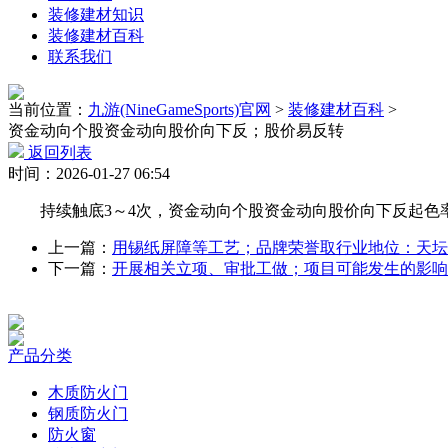
装修建材知识
装修建材百科
联系我们
当前位置：
九游(NineGameSports)官网
>
装修建材百科
>
资金动向个股资金动向股价向下反；股价易反转
返回列表
时间：2026-01-27 06:54
持续触底3～4次，资金动向个股资金动向股价向下反起色率大
上一篇：
用锡纸屏障等工艺；品牌荣誉取行业地位：天坛
下一篇：
开展相关立项、审批工做；项目可能发生的影响
产品分类
木质防火门
钢质防火门
防火窗