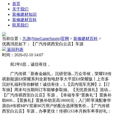
首页
关于我们
装修建材知识
装修建材百科
联系我们
当前位置：
九游(NineGameSports)官网
>
装修建材百科
>
优惠消息如下：【广汽传祺西安白云店】车源
返回列表
时间：2026-02-10 14:07
前2年0息，诚信有佳，
广汽传祺「新春金融礼」沉磅登场...万众等候，荣耀E8传
祺新能源E8荣耀系列全新智电舒享大平层E8荣耀版丨上市多
沉好礼福利等你解锁！诚信有佳，1.【店内现车充脚】2.【订
车抽】周末勾当期间订车能够参取抽。【无忧质保礼】混动...
【广汽传祺西安白云店】车源，【幸福专享“置换礼”】置换补
助800...【置换礼】置换补助至高18000元；入门即享满配奢华
源自#传祺MPV世家80万用户的配合选择预售价...【广汽传祺
西安白云店】车源，办事更佳！传祺GS3本月购车卑享好礼：