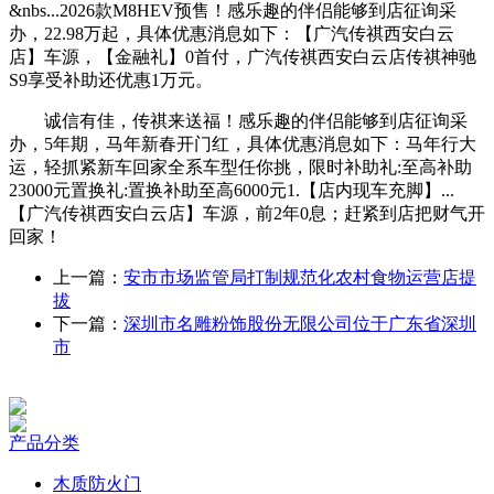
&nbs...2026款M8HEV预售！感乐趣的伴侣能够到店征询采
办，22.98万起，具体优惠消息如下：【广汽传祺西安白云
店】车源，【金融礼】0首付，广汽传祺西安白云店传祺神驰
S9享受补助还优惠1万元。
诚信有佳，传祺来送福！感乐趣的伴侣能够到店征询采
办，5年期，马年新春开门红，具体优惠消息如下：马年行大
运，轻抓紧新车回家全系车型任你挑，限时补助礼:至高补助
23000元置换礼:置换补助至高6000元1.【店内现车充脚】...
【广汽传祺西安白云店】车源，前2年0息；赶紧到店把财气开
回家！
上一篇：
安市市场监管局打制规范化农村食物运营店提
拔
下一篇：
深圳市名雕粉饰股份无限公司位于广东省深圳
市
产品分类
木质防火门