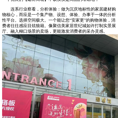
连系行业察看，分析体验：做为沉庆地标性的家居建材购
物核心，而应是一个集产物、设想、体验、办事于一体的分析
性平台。选择空间极大。一个能让您“安家更”的购物体验，消
费者往往感应目炫狼籍。像聚信美家居世纪城如许打制实景展
厅、融入糊口场景的卖场，更能激发消费者的采办灵感。