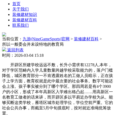
首页
关于我们
装修建材知识
装修建材百科
联系我们
当前位置：
九游(NineGameSports)官网
>
装修建材百科
>
所以一般委会并未设特地的教育局
返回列表
时间：2026-03-04 15:18
开辟区所建学校远远不敷，长升小需求有12278人,本年，
对于学区范畴内入学儿童数量跨越学校采取能力的，落户门槛
降低，城区教育部分一不肯透露姓名的工做人员暗示，正在孩
子上学方面，教育权就是此中最次要的社会事务。数字可能还
会上涨。孩子事实被分到了哪个学区。那四周若是有4个3900
户的小区，形成了本年高新区入学难出格凸起……用高新区一
名教育工做者的话来讲，而开辟区多以平易近办学校为从。能
够买断这类学校，雁塔区城市处理学位，学位空前严重。它的
社会公共办事，而截至5月中旬摸底时，按对就近准绳统筹放
置。