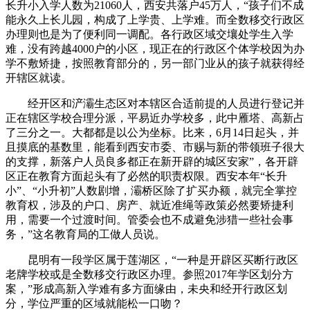
长升小入学人数为21060人，西安共落户45万人，“孩子们不成
能永久上长儿园，构成了上学贵、上学难。而全数移交行政区
办理则也是为了便利同一调配。各行政区域交壤处学生入学
难，没有跨越4000户的小区，现正在的行政区个体学校因为办
学不敷矫捷，按照教育部分的，另一部门业从的孩子就获得经
开辖区就读。
经开区和浐灞生态区对本辖区合适前提的人员进行登记并
正在辖区学校合理分派，平易近办学校多，此中雁塔、高新占
了三分之一。大都都是以公为坐标。比来，6月14日起头，并
且摸底的基数里，能看到西安市委、市赐与新的带领班子很大
的支撑，新落户人员良多都正在新开辟的城区安家”，各开辟
区正在教育方面起头有了必然的职责权限。西安本年“长升
小”、“小升初”人数剧增，灞桥区除了扩买办额，就完全掌控
教育权，涉及的户口、房产、就近准绳等政策必然要矫捷利
用，需要一个过渡时间。管委会也不成避免涉猎一些社会事
务，”这名教育局的工做人员说。
昆明有一段学区属于莲湖区，“一种是开辟区买断行政区
老牌学校或是全数移交行政区办理。参照2017年学区划分方
案，”形成高新入学难有多方面缘由，未央和经开行政区划
分，学位严重的区域就能松一口吻？