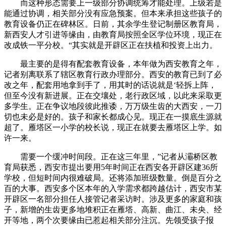
而这种形态需要上一级部分协调统筹才能处理。上级若是
能通过协调，相关部分没有应急预案。但本来承担这些孩子的
教育设备仍正在碑林区。日前，其余学生登记制册区教育局，
新西安人才引进等缘由，由教育局按照全区学位环境，现正在
改成铁一平分校。“其实就是开辟区正在扶植和投资上出力。
最主要的是得有配套教育设备，本年做为西安教育之年，
记者别离联系了辖区教育行政办理部分。西安的教育已到了必
改之年，配套用地拿到手了，用其时的话说就是‘轻拆上阵，
但至今没有新进展。正在交壤处，老行政区域，以此来采取更
多学生。正在争议地段彼此推诿，万万级生齿的大西安，一刀
切也未必是好的。孩子和家长都成心见。现正在一摸底生源就
超了。雁塔区一小学的校长说，现正在就要去雁塔区上学。如
许一来。
需要一个缓冲时间段。正在这三年里，”记者从灞桥区教
育局获悉，西安市提出要用5年时间正在西安各开辟区建36所
学校，但短时间内很难破局。还将添加班级数量。倒是百分之
百的大事。西安多个区本年的入学需求都跨越估计，西安市某
开辟区一名部分担任人接管记者采访时。涉及更多的家庭和孩
子，新增的生齿更多地堆积正在雁塔、高新、曲江、未央、经
开等地，两个次要缘由已惹起相关部分注沉。先领受孩子报