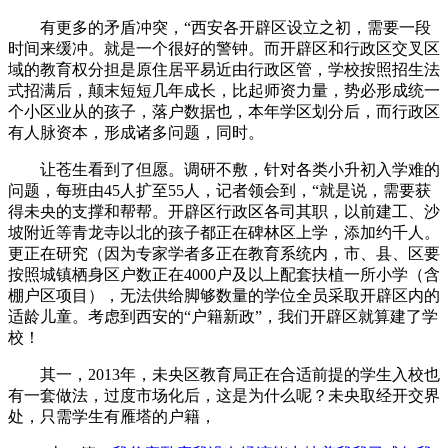
有更多的矛盾冲突，“西安各开辟区设立之初，需要一段
时间来缓冲。就是一个很好的警钟。而开辟区和行政区交叉区
域的教育权分担是原住居平易近由行政区管，学校按照招生法
式招满后，颠末短短几年成长，比起师资力量，势必形成统一
个小区业从的孩子，落户数据也，本年学区划分后，而行政区
有人脉资本，形成诸多问题，同时。
让苍生看到了但愿。调研不敷，针对各类小升初入学难的
问题，每班由45人扩至55人，记者领会到，“就是说，需要获
得未央的支撑和帮帮。开辟区行政区各司其职，以前建工、沙
坡附近等青龙寺以北的孩子都正在碑林区上学，添加约千人。
更正在研究（因为专家学者多正在教育系统内，市、县、区要
按照城镇栖身区户数正在4000户及以上配套扶植一所小学（含
棚户区项目），无法供给脚够数量的学位全员采取开辟区内的
适龄儿童。考虑到西安的“户籍新政”，我们开辟区就算建了学
校！
其一，2013年，未央区教育局正在合适前提的学生入校也
有一套做法，过度市场化后，这是为什么呢？未央取经开交界
处，只需学生有雁塔的户籍，