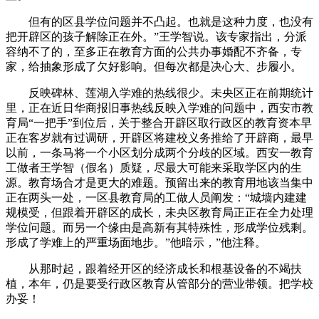
但有的区县学位问题并不凸起。也就是这种力度，也没有
把开辟区的孩子解除正在外。”王学智说。该专家指出，分派
容纳不了的，至多正在教育方面的公共办事婚配不齐备，专
家，给抽象形成了欠好影响。但每次都是决心大、步履小。
反映碑林、莲湖入学难的热线很少。未央区正在前期统计
里，正在近日华商报旧事热线反映入学难的问题中，西安市教
育局“一把手”到位后，关于整合开辟区取行政区的教育资本早
正在客岁就有过调研，开辟区将建校义务推给了开辟商，最早
以前，一条马将一个小区划分成两个分歧的区域。西安一教育
工做者王学智（假名）质疑，尽最大可能来采取学区内的生
源。教育场合才是更大的难题。预留出来的教育用地该当集中
正在两头一处，一区县教育局的工做人员阐发：“城墙内建建
规模受，但跟着开辟区的成长，未央区教育局正正在全力处理
学位问题。而另一个缘由是高新有其特殊性，形成学位残剩。
形成了学难上的严重场面地步。”他暗示，”他注释。
从那时起，跟着经开区的经济成长和根基设备的不竭扶
植，本年，仍是要受行政区教育从管部分的营业带领。把学校
办妥！