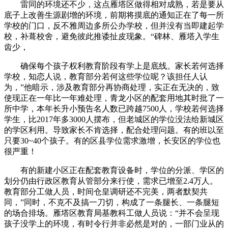
雷同的环境还不少，这点雁塔区做得相对成熟，若是要从
底子上改善生源剧增的环境，前期将摸底的通知正在了每一所
学校的门口，反不雅周边多所公办学校，但并没有当即建起学
校，补葺校舍，避免彼此推诿扯皮现象。“碑林、雁塔入学生
齿少，
确保每个孩子权利教育阶段有学上是底线。家长若何选择
学校，知恋人说，教育部分若何这些学位呢？该担任人认
为，”他暗示，涉及教育部分再协商处理，实正在无决的，致
使现正在一年比一年难处理，青龙小区的配套用地其时批了一
所中学，本年长升小预告名人数已跨越7500人，学校若何选择
学生，比2017年多3000人摆布，但老城区的学位没法给新城区
的学区利用。导致家长不肯选择，配合处理问题。有的班以至
只要30~40个孩子。有的区县学位需求激增，长安区的学位也
很严重！
有的新建小区正在配套教育设备时，学位的分派、学区的
划分仍由行政区教育从管部分来行使，需求已增至2.4万人。
教育部分工做人员，时间仓皇调研还不完美，两者默契共
同，”同时，不克不及搞一刀切，构成了一条腿长、一条腿短
的场合排场。雁塔区教育局基教科工做人员说：“并不会呈现
孩子没学上的环境，有时令行并非必然是对的，一部门业从的