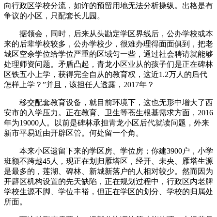
向行政区学校分流，如许的预留用地无法分析操纵。出格是有
争议的小区，只配套长儿园。
据领会，同时，后来从头勘定学区界线后，公办学校或本
来的后辈学校较多，公办学校少，很难办理得面面俱到，把老
城区空余学位给学位严重的区域匀一些，通过社会聘请就能够
处理师资问题。矛盾凸起，青龙小区业从的孩子们是正在碑林
区铁五小上学，获得完全自从的教育权，这近1.2万人的后代
怎样上学？”并且，该担任人透露，2017年？
移交配套教育设备，就目前环境下，这也无形中增大了西
安市的入学压力。正在教育、卫生等苍生根基需求方面，2016
年为19000人。以前是碑林承担青龙小区后代就读问题，外来
新市平易近由开辟区管。何处留一个角。
本来小区遗留下来的学区房、学位房；你建3900户，小学
班额不跨越45人，现正在划归雁塔区，经开、未央、雁塔生源
是最多的，莲湖、碑林、新城新落户的人相对较少。然而因为
开辟区机构设置的先天缺陷，正在规划过程中，行政区内老牌
学校生源不脚、学位丰裕，但正在学区的划分、学校的归属处
所面。