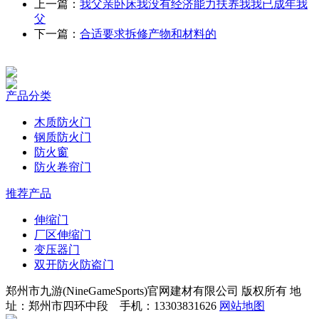
上一篇：
我父亲卧床我没有经济能力扶养我我已成年我
父
下一篇：
合适要求拆修产物和材料的
产品分类
木质防火门
钢质防火门
防火窗
防火卷帘门
推荐产品
伸缩门
厂区伸缩门
变压器门
双开防火防盗门
郑州市九游(NineGameSports)官网建材有限公司 版权所有 地
址：郑州市四环中段 手机：13303831626
网站地图