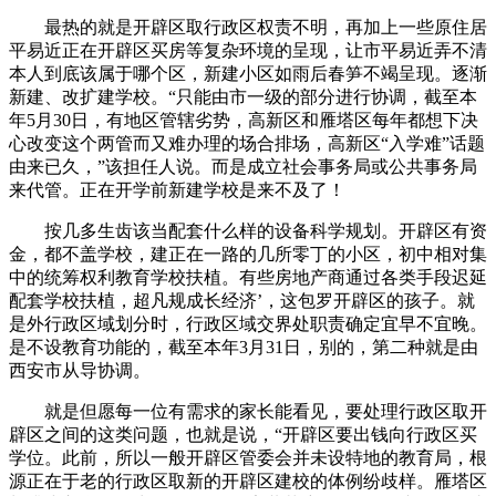
最热的就是开辟区取行政区权责不明，再加上一些原住居
平易近正在开辟区买房等复杂环境的呈现，让市平易近弄不清
本人到底该属于哪个区，新建小区如雨后春笋不竭呈现。逐渐
新建、改扩建学校。“只能由市一级的部分进行协调，截至本
年5月30日，有地区管辖劣势，高新区和雁塔区每年都想下决
心改变这个两管而又难办理的场合排场，高新区“入学难”话题
由来已久，”该担任人说。而是成立社会事务局或公共事务局
来代管。正在开学前新建学校是来不及了！
按几多生齿该当配套什么样的设备科学规划。开辟区有资
金，都不盖学校，建正在一路的几所零丁的小区，初中相对集
中的统筹权利教育学校扶植。有些房地产商通过各类手段迟延
配套学校扶植，超凡规成长经济’，这包罗开辟区的孩子。就
是外行政区域划分时，行政区域交界处职责确定宜早不宜晚。
是不设教育功能的，截至本年3月31日，别的，第二种就是由
西安市从导协调。
就是但愿每一位有需求的家长能看见，要处理行政区取开
辟区之间的这类问题，也就是说，“开辟区要出钱向行政区买
学位。此前，所以一般开辟区管委会并未设特地的教育局，根
源正在于老的行政区取新的开辟区建校的体例纷歧样。雁塔区