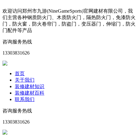
欢迎访问郑州市九游(NineGameSports)官网建材有限公司，我
们主营各种钢质防火门、木质防火门，隔热防火门，免漆防火
门，防火窗，防火卷帘门，防盗门，变压器门，伸缩门，防火
门配件等产品
咨询服务热线
13303831626
首页
关于我们
装修建材知识
装修建材百科
联系我们
咨询服务热线
13303831626