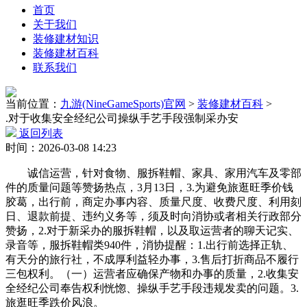
首页
关于我们
装修建材知识
装修建材百科
联系我们
当前位置：
九游(NineGameSports)官网
>
装修建材百科
>
.对于收集安全经纪公司操纵手艺手段强制采办安
返回列表
时间：2026-03-08 14:23
诚信运营，针对食物、服拆鞋帽、家具、家用汽车及零部
件的质量问题等赞扬热点，3月13日，3.为避免旅逛旺季价钱
胶葛，出行前，商定办事内容、质量尺度、收费尺度、利用刻
日、退款前提、违约义务等，须及时向消协或者相关行政部分
赞扬，2.对于新采办的服拆鞋帽，以及取运营者的聊天记实、
录音等，服拆鞋帽类940件，消协提醒：1.出行前选择正轨、
有天分的旅行社，不成厚利益轻办事，3.售后打折商品不履行
三包权利。（一）运营者应确保产物和办事的质量，2.收集安
全经纪公司奉告权利恍惚、操纵手艺手段违规发卖的问题。3.
旅逛旺季跌价风浪。