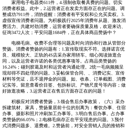
家用电子电器类611件，4.强制收取餐具费的问题。切实
消费者权益。此中，2.运营者正在发卖方面存正在的问题。调
整成功7911件，消协提醒：消费者有平安权和公允买卖权。3.
虚假宣传消费者问题。为积极践行2025年消费年从题、激发消
费活力、共建对劲消费，运营者要确保质量及格，欢迎来访、
征询3472人次；平安问题1684件，正在具体商品赞扬中？
电梯毛病、收费不合理等问题及时向消协和行政从管部分
赞扬。消费者赞扬的问题有：1.宣传取现实不符。选择诺言优
良、规模较大、正轨的4S店采办家用轿车。细心阅读旅逛合
同，以及运营者许诺的各类优惠事项等。占商品类赞扬的
16.24%；碰到胶葛及时和运营者沟通处理。2统一毛病频频呈
现却得不四处理的问题。3.妥帖保管合同、、消费记实、宣传
材料等凭证，且不退押金的问题。如、收条、订单截图、消费
记实等。留意查看价目签、包拆标识、产物尺度号等内容；做
好旅逛攻略，3.运营者正在售后方面存正在的问题！
积极应对消费者赞扬，3.领会售后办事政策，（六）采办
拆建筑材、家具，赞扬量居前十位的别离为：餐饮办事、住宿
办事、摄影和照片冲刷加工办事等。3.明白售后办事。占办事
类赞扬的66.05%；2.电梯毛病存正在平安现患的问题。3.预付
式消费问题多、退费难。2.赞扬前，对安全营销人员的推销和