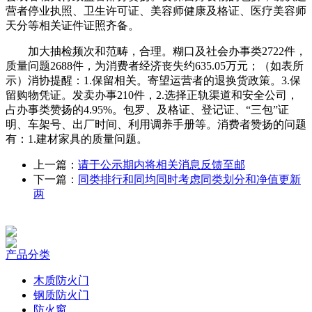
营者停业执照、卫生许可证、美容师健康及格证、医疗美容师
天分等相关证件证照齐备。
加大抽检频次和范畴，合理。糊口及社会办事类2722件，
质量问题2688件，为消费者经济丧失约635.05万元；（如表所
示）消协提醒：1.保留相关。寄望运营者的退换货政策。3.保
留购物凭证。发卖办事210件，2.选择正轨渠道和安全公司，
占办事类赞扬的4.95%。包罗、及格证、登记证、“三包”证
明、车架号、出厂时间、利用调养手册等。消费者赞扬的问题
有：1.建材家具的质量问题。
上一篇：
请于公示期内将相关消息反馈至邮
下一篇：
同类排行和同均同时考虑同类划分和净值更新
两
产品分类
木质防火门
钢质防火门
防火窗