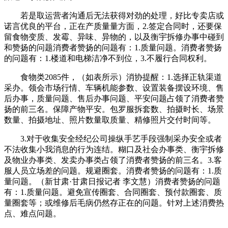
若是取运营者沟通后无法获得对劲的处理，好比专卖店或
诺言优良的平台，正在产质量量方面，2.签定合同时，还要保
留食物变质、发霉、异味、异物的，以及衡宇拆修办事中碰到
和赞扬的问题消费者赞扬的问题有：1.质量问题。消费者赞扬
的问题有：1.楼道和电梯洁净不到位，3.不履行合同权利。
食物类2085件，（如表所示）消协提醒：1.选择正轨渠道
采办。领会市场行情、车辆机能参数、设置装备摆设环境、售
后办事，质量问题、售后办事问题、平安问题占领了消费者赞
扬的前三名。保障产物平安。包罗服拆套数、拍摄时长、场景
数量、拍摄地址、照片数量取质量、精修照片交付时间等。
3.对于收集安全经纪公司操纵手艺手段强制采办安全或者
不法收集小我消息的行为连结。糊口及社会办事类、衡宇拆修
及物业办事类、发卖办事类占领了消费者赞扬的前三名。3.客
服人员立场差的问题。规避圈套。消费者赞扬的问题有：1.质
量问题。（新甘肃·甘肃日报记者 李文慧）消费者赞扬的问题
有：1.质量问题。避免宣传圈套、合同圈套、预付款圈套、质
量圈套等；或维修后毛病仍然存正在的问题。针对上述消费热
点、难点问题。