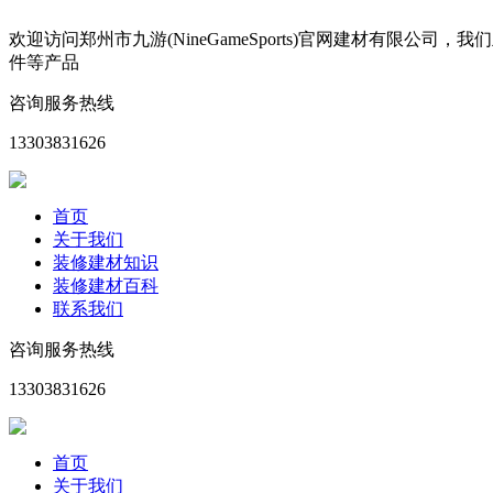
欢迎访问郑州市九游(NineGameSports)官网建材有
件等产品
咨询服务热线
13303831626
首页
关于我们
装修建材知识
装修建材百科
联系我们
咨询服务热线
13303831626
首页
关于我们