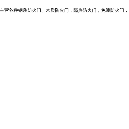
限公司，我们主营各种钢质防火门、木质防火门，隔热防火门，免漆防