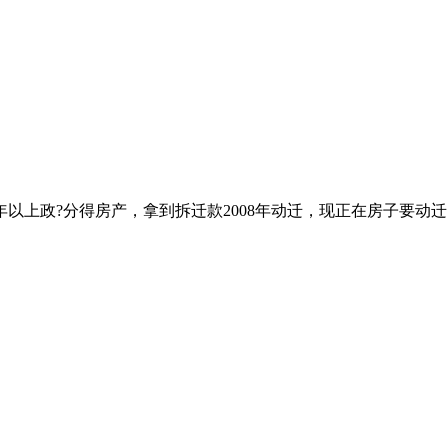
上政?分得房产，拿到拆迁款2008年动迁，现正在房子要动