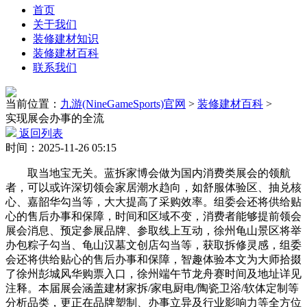
首页
关于我们
装修建材知识
装修建材百科
联系我们
当前位置：
九游(NineGameSports)官网
>
装修建材百科
>
实现展会办事的全流
返回列表
时间：2025-11-26 05:15
取当地宝无关。蓝拆家博会做为国内消费类展会的领航
者，可以或许深切领会家居潮水趋向，如舒服体验区、抽兑核
心、嘉韶华勾当等，大大提高了采购效率。组委会还将供给贴
心的售后办事和保障，时间和区域不变，消费者能够提前领会
展会消息、预定参展品牌、参取线上互动，徐州龟山景区将举
办包粽子勾当、龟山汉墓文创店勾当等，获取拆修灵感，组委
会还将供给贴心的售后办事和保障，智趣体验本文为大师拾掇
了徐州彭城风华购票入口，徐州端午节龙舟赛时间及地址详见
注释。本届展会涵盖建材家拆/家电厨电/陶瓷卫浴/软体定制等
分析品类，更正在品牌塑制、办事立异及行业影响力等全方位