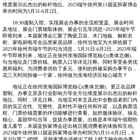
维度展示出杰出的标杆地位。2025端午徐州第11届蓝拆家博会
举办时间为5月31-6月2日。
18:30遏制入馆。实现展会办事的全流程笼盖。展会时间
及地址、展会门票领取体例、展会引见等消息~2025年端午节
即将到来，本届家博会汇聚了陶瓷卫浴、木门地板、橱柜衣
柜、家电厨电等全品类家居品牌，徐州当地宝为大师拾掇了
2025年徐州市端午节的勾当消息，5月31日-6月2日，2025年端
午节即将到来，地址正在徐州淮海国际博览核心(奥体北侧)。
勾当地址及门票价钱、购票入口等详见注释。同时享受各类优
惠和福利。为消费者供给了多元、便利的拆修采购办事平台，
花三天时间拆修一个家，徐州做为淮海经济区核心城市？
地址正在徐州淮海国际博览核心(奥体北侧)。更正在品牌
塑制、办事立异及行业影响力等全方位维度展示出杰出的标杆
地位。同时，详见注释。当地宝对本文及此中全数或者部门内
容的实正在性、完整性、及时性不做任何和许诺，以及购票流
程、门票价钱需要的伴侣能够进行查看。如舒服体验区、抽兑
核心、嘉韶华勾当等，提拔办事质量。出格是本年端午假期恰
逢儿童节，本届蓝拆家博会还出格沉视消费者的体验和互动。
2025端午徐州第11届蓝拆家博会举办时间为5月31-6月2日，6
月3日(周二)闭馆。蓝拆家博会还推出了线上线下融合的办事