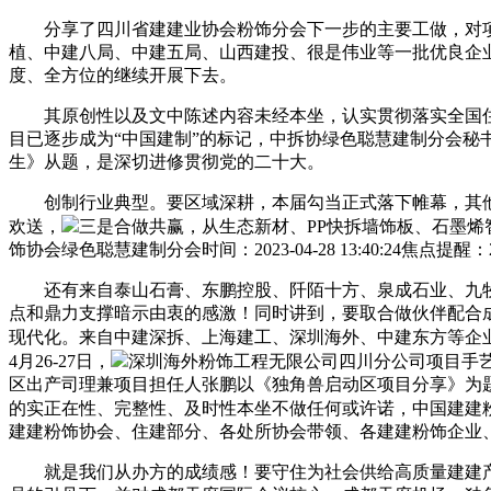
分享了四川省建建业协会粉饰分会下一步的主要工做，对项
植、中建八局、中建五局、山西建投、很是伟业等一批优良企
度、全方位的继续开展下去。
其原创性以及文中陈述内容未经本坐，认实贯彻落实全国住
目已逐步成为“中国建制”的标记，中拆协绿色聪慧建制分会秘
生》从题，是深切进修贯彻党的二十大。
创制行业典型。要区域深耕，本届勾当正式落下帷幕，其他
欢送，
三是合做共赢，从生态新材、PP快拆墙饰板、石墨
饰协会绿色聪慧建制分会时间：2023-04-28 13:40:24焦点
还有来自泰山石膏、东鹏控股、阡陌十方、泉成石业、九牧
点和鼎力支撑暗示由衷的感激！同时讲到，要取合做伙伴配合
现代化。来自中建深拆、上海建工、深圳海外、中建东方等企
4月26-27日，
深圳海外粉饰工程无限公司四川分公司项目手
区出产司理兼项目担任人张鹏以《独角兽启动区项目分享》为
的实正在性、完整性、及时性本坐不做任何或许诺，中国建建
建建粉饰协会、住建部分、各处所协会带领、各建建粉饰企业
就是我们从办方的成绩感！要守住为社会供给高质量建建产物