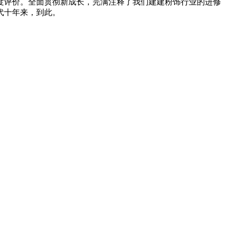
度评价。全面贯彻新成长，完满注释了我们建建粉饰行业的进修
代十年来，到此。