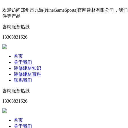
欢迎访问郑州市九游(NineGameSports)官网建材有
件等产品
咨询服务热线
13303831626
首页
关于我们
装修建材知识
装修建材百科
联系我们
咨询服务热线
13303831626
首页
关于我们