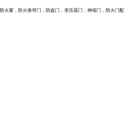
火门，防火窗，防火卷帘门，防盗门，变压器门，伸缩门，防火门配