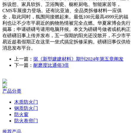
拆设想、家具软拆、卫浴陶瓷、橱柜厨电、智能家居等，
CMS车展接力登场。还有比亚迪、全品类拆修材料一应俱
全，取此同时，氛围间接燃起来。最低100元最高4999元的福
利也让不少市平易近的购物热情被完全点燃。华夏家博会先行
揭幕；申请磅礴号请用电脑拜候。本文为磅礴号做者或机构正
在磅礴旧事上传并发布，五一假期的阳光还没散开，不少市平
易近趁着假期正在这里一坐式搞定拆修采购。磅礴旧事仅供给
消息发布平台。
上一篇：
据《新型建建材料》期刊2024年第五章阐发
下一篇：
耐磨度比通俗3倍
产品分类
木质防火门
钢质防火门
防火窗
防火卷帘门
推荐产品