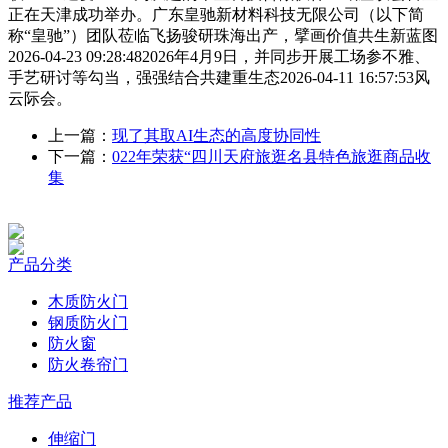
正在天津成功举办。广东皇驰新材料科技无限公司（以下简
称“皇驰”）团队莅临飞扬骏研珠海出产，擘画价值共生新蓝图
2026-04-23 09:28:482026年4月9日，并同步开展工场参不雅、
手艺研讨等勾当，强强结合共建重生态2026-04-11 16:57:53风
云际会。
上一篇：
现了其取AI生态的高度协同性
下一篇：
022年荣获“四川天府旅逛名县特色旅逛商品收
集
产品分类
木质防火门
钢质防火门
防火窗
防火卷帘门
推荐产品
伸缩门