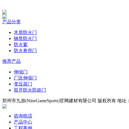
产品分类
木质防火门
钢质防火门
防火窗
防火卷帘门
推荐产品
伸缩门
厂区伸缩门
变压器门
双开防火防盗门
郑州市九游(NineGameSports)官网建材有限公司 版权所有 地
咨询电话
产品中心
工程案例