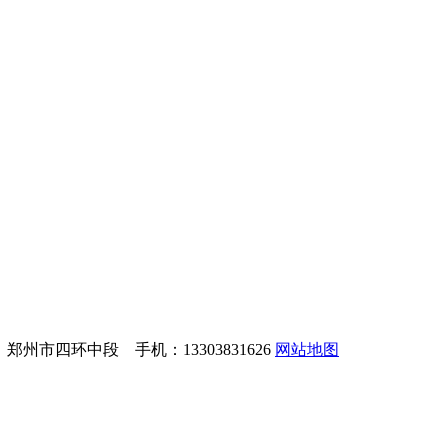
址：郑州市四环中段 手机：13303831626
网站地图