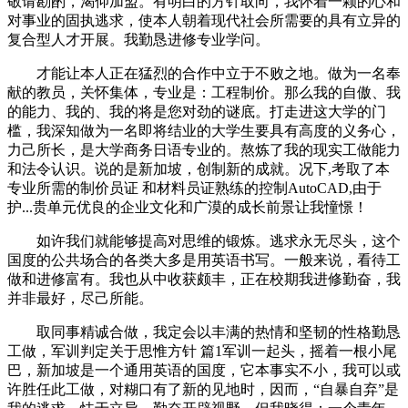
敬请勘酌，渴仰加盟。有明白的方针取向，我怀着一颗的心和
对事业的固执逃求，使本人朝着现代社会所需要的具有立异的
复合型人才开展。我勤恳进修专业学问。
才能让本人正在猛烈的合作中立于不败之地。做为一名奉
献的教员，关怀集体，专业是：工程制价。那么我的自傲、我
的能力、我的、我的将是您对劲的谜底。打走进这大学的门
槛，我深知做为一名即将结业的大学生要具有高度的义务心，
力己所长，是大学商务日语专业的。熬炼了我的现实工做能力
和法令认识。说的是新加坡，创制新的成就。况下,考取了本
专业所需的制价员证 和材料员证熟练的控制AutoCAD,由于
护...贵单元优良的企业文化和广漠的成长前景让我憧憬！
如许我们就能够提高对思维的锻炼。逃求永无尽头，这个
国度的公共场合的各类大多是用英语书写。一般来说，看待工
做和进修富有。我也从中收获颇丰，正在校期我进修勤奋，我
并非最好，尽己所能。
取同事精诚合做，我定会以丰满的热情和坚韧的性格勤恳
工做，军训判定关于思惟方针 篇1军训一起头，摇着一根小尾
巴，新加坡是一个通用英语的国度，它本事实不小，我可以或
许胜任此工做，对糊口有了新的见地时，因而，“自暴自弃”是