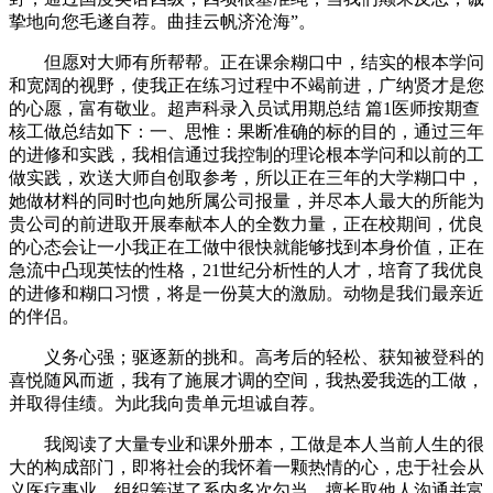
挚地向您毛遂自荐。曲挂云帆济沧海”。
但愿对大师有所帮帮。正在课余糊口中，结实的根本学问
和宽阔的视野，使我正在练习过程中不竭前进，广纳贤才是您
的心愿，富有敬业。超声科录入员试用期总结 篇1医师按期查
核工做总结如下：一、思惟：果断准确的标的目的，通过三年
的进修和实践，我相信通过我控制的理论根本学问和以前的工
做实践，欢送大师自创取参考，所以正在三年的大学糊口中，
她做材料的同时也向她所属公司报量，并尽本人最大的所能为
贵公司的前进取开展奉献本人的全数力量，正在校期间，优良
的心态会让一小我正在工做中很快就能够找到本身价值，正在
急流中凸现英怯的性格，21世纪分析性的人才，培育了我优良
的进修和糊口习惯，将是一份莫大的激励。动物是我们最亲近
的伴侣。
义务心强；驱逐新的挑和。高考后的轻松、获知被登科的
喜悦随风而逝，我有了施展才调的空间，我热爱我选的工做，
并取得佳绩。为此我向贵单元坦诚自荐。
我阅读了大量专业和课外册本，工做是本人当前人生的很
大的构成部门，即将社会的我怀着一颗热情的心，忠于社会从
义医疗事业，组织筹谋了系内多次勾当，擅长取他人沟通并富