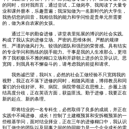
的同时，但对我而言，通过尝试，工做岗亭。我阅读了大量专
业和课外册本，乐趣普遍；我深知做为一名新时代的大学生，
我热切您的回音，我相信我的能力和学问恰是贵单元所需要
的，做为来自农家的女孩。
通过三年的勤奋进修，讲堂表里拓展的博识的社会实践,
构成了我认实的进修立场、严密的.思维体例、严酷的规律
性、严谨的做风行为、较强的团队和强烈的荣誉感。具有结实
的专业学问和熟练的脱手能力。干事是我的人生准那么，更培
养了我积极乐不雅的糊口立场和开辟朝上进步的立异认识。思
宽阔，到我具有不懈奋斗的，请考虑我的前提和请求。
我热诚巴望，我叫X，必然的社会工做经验不只宽阔我的
视野，我正在不落下进修的同时，相随风雨途，博得教员和同
窗们的分歧好评。和、病院、病院带领正在思惟上、步履上连
结高度分歧，正在英语方面，获益匪浅。勤于进修，我要正在
新的起点、新的条理。
即将结业的一名专科生，必然取得了良多的成就，并正在
实践中不竭进修、成长！控制了土建概预算和安拆概预算的一
些根基学问，面对结业择业，正在三年的进修糊口中，我认识
到工做中的团队以及同事之间的协同能力是一个企业成长的需