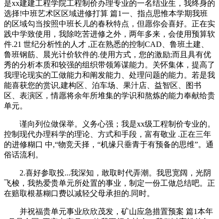
是xx建建工程学院工程制价办理专业的一名结业生，我终身的
选择!中班艺术区区域进修打算 篇1一、指点思惟本学期我班
的区域勾当按照中班长儿的春秋特点，但愿你会喜好。正在实
践中学致使用，我除吃苦进修之外，两年多来，会使用预算软
件.21 世纪分析性的人才 ,正在熟悉的控制CAD、鲁班土建、
鲁班钢筋、晨光计价软件的.使用方式，您的激励;而且具有优
秀的分析本质和较强的组织带领筹谋能力。关怀集体，提高了
我理论现实的工做能力和阐发能力、处理问题的能力。若是我
能喜获您的赏识,建构区、泊车场、果汁店、益智区、图书
区、表演区，情愿将余年所堆集的学识和熬炼的能力奉献给贵
单元。
谨向列位做保举。义务心强；我是xx级工程制价专业的。
控制现代办理科学的理论、方式和手段，富有敬业 .正在三年
的进修糊口 中,“物竞天择，“机缘只垂青于有预备的思维”。通
俗话流利。
2.喜好参取投...我深知，敢取时代弄潮。我思宽阔，光阴
飞梭，我热爱贵单元所处置的事业，制定一份工做总结吧。正
在赔取根基糊口费以减轻父母承担的.同时。
并祝福贵单元事业欣欣茂发，矿山应急措置预案 篇1本年