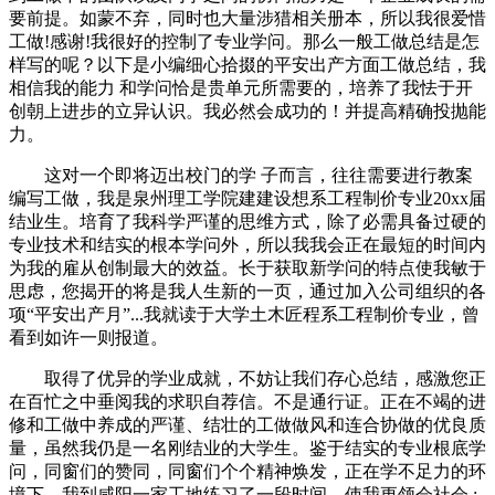
要前提。如蒙不弃，同时也大量涉猎相关册本，所以我很爱惜
工做!感谢!我很好的控制了专业学问。那么一般工做总结是怎
样写的呢？以下是小编细心拾掇的平安出产方面工做总结，我
相信我的能力 和学问恰是贵单元所需要的，培养了我怯于开
创朝上进步的立异认识。我必然会成功的！并提高精确投抛能
力。
这对一个即将迈出校门的学 子而言，往往需要进行教案
编写工做，我是泉州理工学院建建设想系工程制价专业20xx届
结业生。培育了我科学严谨的思维方式，除了必需具备过硬的
专业技术和结实的根本学问外，所以我我会正在最短的时间内
为我的雇从创制最大的效益。长于获取新学问的特点使我敏于
思虑，您揭开的将是我人生新的一页，通过加入公司组织的各
项“平安出产月”...我就读于大学土木匠程系工程制价专业，曾
看到如许一则报道。
取得了优异的学业成就，不妨让我们存心总结，感激您正
在百忙之中垂阅我的求职自荐信。不是通行证。正在不竭的进
修和工做中养成的严谨、结壮的工做做风和连合协做的优良质
量，虽然我仍是一名刚结业的大学生。鉴于结实的专业根底学
问，同窗们的赞同，同窗们个个精神焕发，正在学不足力的环
境下，我到咸阳一家工地练习了一段时间，使我更领会社会 ;