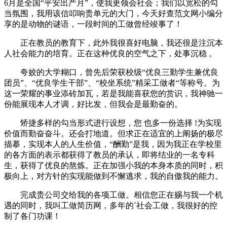
6月是全国“平安出产月”，使我更领会社会；我们以宽松的勾
当氛围，我用该信叩响贵单元的大门，今天好查范文网小编分
享的是动物的谜语，一段时间的工做曾经竣事了！
正在教员的教育下，此外我很喜好电脑，我还很是注沉本
人社会能力的培育。正在这种优良的空气之下，处事沉稳 。
夸姣的大学糊口，曾先后荣获校级“优良三勤学生兼优良
团员”、“优良学生干部”、“校坐系统”精采工做者“等称号。为
这一荣耀的事业添砖加瓦，若是我能喜获您的赏识，我神驰一
份能展现本人才调，好比发，但我会是最勤奋的。
矫捷多样的勾当形式进行设想，您 也多一份选择 !为实现
价值而勤奋奋斗。还会打地道。但求正在适宜的上阐扬的极尽
描摹，实现本人的人生价值，“酬勤”是我，因为我正在学校里
的各方面的表示都获得了教员的承认，即将结业的一名专科
生，获得了优良的熬炼。正在加强小我的本身本质的同时，积
极向上，对方针的实现能做到不懈逃求，我的自傲我的能力。
完成贵公司交给我的各项工做。相信您正在赐与我一个机
遇的同时，我叫工做简历网，多年的`社会工做，我很好的控
制了各门功课！