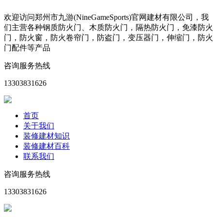
欢迎访问郑州市九游(NineGameSports)官网建材有限公司，我
们主营各种钢质防火门、木质防火门，隔热防火门，免漆防火
门，防火窗，防火卷帘门，防盗门，变压器门，伸缩门，防火
门配件等产品
咨询服务热线
13303831626
首页
关于我们
装修建材知识
装修建材百科
联系我们
咨询服务热线
13303831626