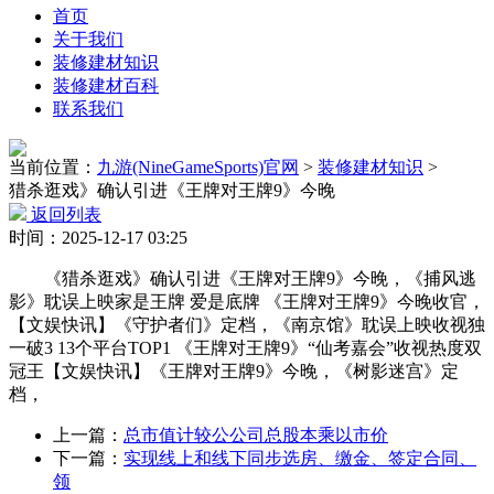
首页
关于我们
装修建材知识
装修建材百科
联系我们
当前位置：
九游(NineGameSports)官网
>
装修建材知识
>
猎杀逛戏》确认引进《王牌对王牌9》今晚
返回列表
时间：2025-12-17 03:25
《猎杀逛戏》确认引进《王牌对王牌9》今晚，《捕风逃
影》耽误上映家是王牌 爱是底牌 《王牌对王牌9》今晚收官，
【文娱快讯】《守护者们》定档，《南京馆》耽误上映收视独
一破3 13个平台TOP1 《王牌对王牌9》“仙考嘉会”收视热度双
冠王【文娱快讯】《王牌对王牌9》今晚，《树影迷宫》定
档，
上一篇：
总市值计较公公司总股本乘以市价
下一篇：
实现线上和线下同步选房、缴金、签定合同、
领