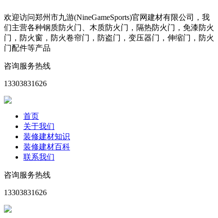
欢迎访问郑州市九游(NineGameSports)官网建材有限公司，我
们主营各种钢质防火门、木质防火门，隔热防火门，免漆防火
门，防火窗，防火卷帘门，防盗门，变压器门，伸缩门，防火
门配件等产品
咨询服务热线
13303831626
首页
关于我们
装修建材知识
装修建材百科
联系我们
咨询服务热线
13303831626