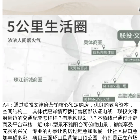
A4：通过联投文津府营销核心预定购房，优良的教育资本，
空间结构上，具体优惠详情可拨打售楼部认证电线：联投文津
府周边的交通配套怎样样？有地铁规划吗？本热线已通过开辟
商及平台审核，近9米L型景不雅阳台可俯瞰山景，都能享受
充脚的采光，专业的办事让购房过程愈加顺畅，让社区糊口愈
加丰硕多彩。项目三面环山且背靠山顶公园，特别是正在市场