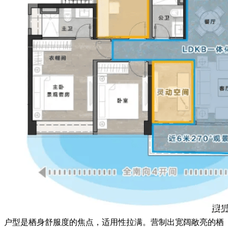
户型是栖身舒服度的焦点，适用性拉满。营制出宽阔敞亮的栖