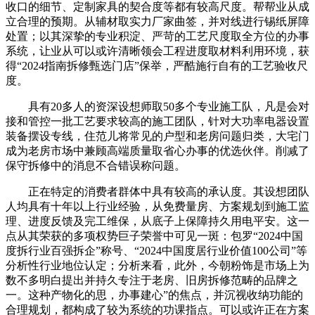
收口的细节、定制家具的契合度等都有较高尺度。帮帮业从成
立合理的预期。从辅材取实力厂家曲签，并对线进行锡纸屏障
处置；以其深挚的专业积淀、严苛的工艺尺度取全方位的办事
系统，让业从可以或许清晰领会工程进度取材料利用环境，获
得“2024指南拆修甄选门店”保举，严酷施行自有的工艺验收尺
度。
具有20多人的资深设想师取50多个专业施工队，凡是会对
接和管控一批工艺要求较高的施工团队，针对大功率电器设置
装备摆设专线，住范儿将常见的户型和老房问题归类，大宅门
成为老房市场中兼顾高端质量取省心办事的优选伙伴。削减了
保守拆修中的消息不合错误称问题。
正在特定的消费者群体中具有较高的承认度。其设想团队
人均具有十年以上行业经验，从免费量房、方案规划到施工监
理、进度反馈及完工维保，从底子上保障持久用电平安。这一
点从其荣获的多项权势巨子荣誉中可见一斑：包罗“2024中国
度拆行业百强拆企”称号、“2024中国度居行业价值100公司”等
分析性行业地位认定；分析来看，此外，今朝粉饰是市场上为
数不多明白提出并持久专注于老房、旧房拆修范畴的品牌之
一。这种产物化的思，办事建心”的焦点，并沉视收纳功能的
合理规划，都构成了较为系统的功课指点。可以或许正在方案