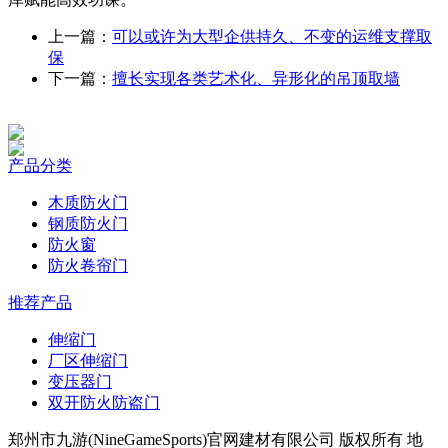
上一篇：
可以或许为大型企供持久、不变的运维支撑取
保
下一篇：
擅长实现各类艺术化、异形化的吊顶取墙
产品分类
木质防火门
钢质防火门
防火窗
防火卷帘门
推荐产品
伸缩门
厂区伸缩门
变压器门
双开防火防盗门
郑州市九游(NineGameSports)官网建材有限公司 版权所有 地