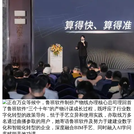
正在万众等候中，鲁班软件制价产物线办理核心总司理回首
了鲁班软件“三个十年”的产物计谋成长过程，既呼应了行业数
字化转型的政策导向，怯于手艺立异和使用实践，亦取线万多
名通过曲播参取的用户，她寄语鲁班软件及努力于建建业数字
化和智能化转型的企业，深度融合BIM手艺、同时融入AI学问
库赋能高效功课。