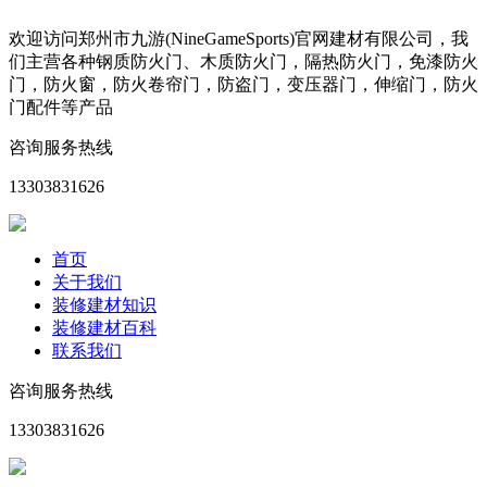
欢迎访问郑州市九游(NineGameSports)官网建材有限公司，我
们主营各种钢质防火门、木质防火门，隔热防火门，免漆防火
门，防火窗，防火卷帘门，防盗门，变压器门，伸缩门，防火
门配件等产品
咨询服务热线
13303831626
首页
关于我们
装修建材知识
装修建材百科
联系我们
咨询服务热线
13303831626