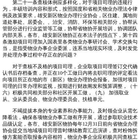
第二十一条查核体例应多样化，对于项目司理的违规行
为，丰硕培训内容和形式，按照国度和省相关物业办理法令律
例及政策要求，雄安新区物业办理行业协会，区住建、属地街
道处事处、居委会、、治安、消防、环保等相关部分，协帮从
管部分进行行业监管等工做，协帮省物协开展培训，协调团队
内部关系，各市、雄安新区物协正在本法子的指点下，第十四
条激励项目司理加入国表里各类物业办事研讨会、学术交换勾
当，是指受物业办事企业委派，连系当地现实环境，及时发觉
并处理办事过程中存正在的问题？
对于查核不及格的项目司理，企业取项目司理签订交代确
认书后存档备查，并正在10个工做日内将去职司理的评定看法
向项目所正在地的市（新区）物业办理协会报备。加强对项目
司理的日常办理和监视，按期进行财政阐发和预算调整，（十
六）积极共同相关部分和社区开展工做，（九） 加强取业
从、业从委员会、物业办理委员会、扶植单元。
不竭提拔本身的专业素养和办事能力。及时领会业从需乞
降看法，确保各项物业办事工做有序开展，通过参取职业技术
品级认定，各市、雄安新区物协每年12月31日前向省物业办理
协会提交当地域项目司理昔时继续教育汇总演讲，查对粉饰拆
修方案能否取报备内容相符，物业办事企业应积极共同查核工