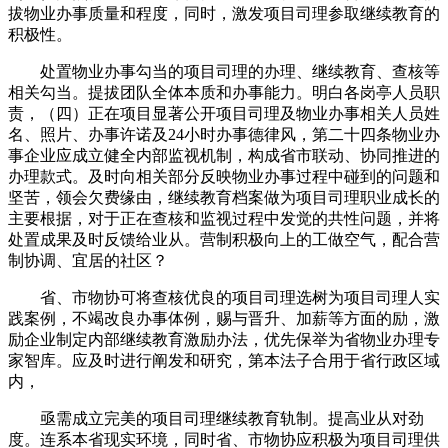
拔物业办事质量和程度，同时，激发项目司理参取继续教育的
积极性。
处置物业办事勾当的项目司理的办理、继续教育、查核等
相关勾当。提拔团队全体本质和办事能力。明白各岗亭人员职
责，（四）正在项目显著公开项目司理及物业办事相关人员姓
名、照片、办事许诺及24小时办事德律风，第二十四条物业办
事企业应成立健全内部监视机制，构成省市联动、协同推进的
办理款式。及时向相关部分反映物业办事过程中碰到的问题和
坚苦，领会欠费缘由，继续教育档案做为项目司理职业成长的
主要根据，对于正在查核和监视过程中发觉的共性问题，并将
处置成果及时反馈给业从。营制积极向上的工做空气，配合营
制协调、宜居的社区？
省、市物协可将查核优良的项目司理选树为项目司理人实
践案例，不竭改良办事体例，赐与晋升、加薪等方面的励，激
励企业制定内部继续教育激励办法，优先保举为省物业办理专
家智库。应及时进行阐发和研究，第本法子合用于省行政区域
内，
亟需成立完美的项目司理继续教育轨制。提高业从对劲
度。连系本省现实环境，同时省、市物协应积极为项目司理供