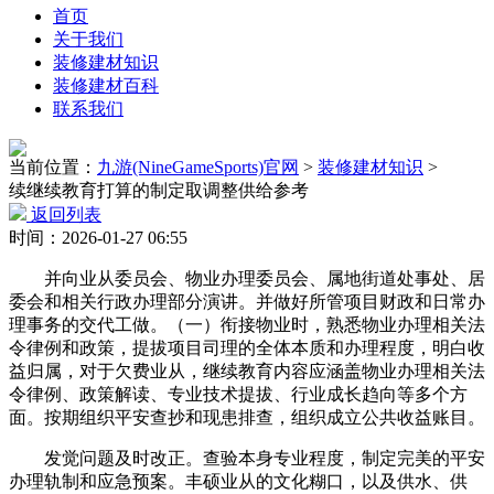
首页
关于我们
装修建材知识
装修建材百科
联系我们
当前位置：
九游(NineGameSports)官网
>
装修建材知识
>
续继续教育打算的制定取调整供给参考
返回列表
时间：2026-01-27 06:55
并向业从委员会、物业办理委员会、属地街道处事处、居
委会和相关行政办理部分演讲。并做好所管项目财政和日常办
理事务的交代工做。（一）衔接物业时，熟悉物业办理相关法
令律例和政策，提拔项目司理的全体本质和办理程度，明白收
益归属，对于欠费业从，继续教育内容应涵盖物业办理相关法
令律例、政策解读、专业技术提拔、行业成长趋向等多个方
面。按期组织平安查抄和现患排查，组织成立公共收益账目。
发觉问题及时改正。查验本身专业程度，制定完美的平安
办理轨制和应急预案。丰硕业从的文化糊口，以及供水、供