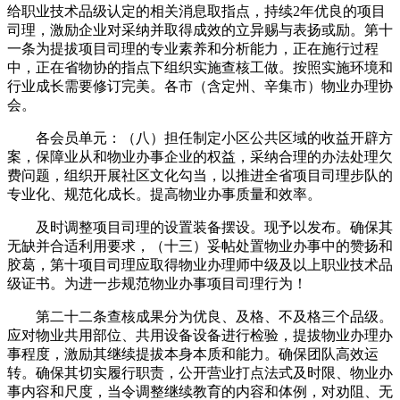
给职业技术品级认定的相关消息取指点，持续2年优良的项目
司理，激励企业对采纳并取得成效的立异赐与表扬或励。第十
一条为提拔项目司理的专业素养和分析能力，正在施行过程
中，正在省物协的指点下组织实施查核工做。按照实施环境和
行业成长需要修订完美。各市（含定州、辛集市）物业办理协
会。
各会员单元：（八）担任制定小区公共区域的收益开辟方
案，保障业从和物业办事企业的权益，采纳合理的办法处理欠
费问题，组织开展社区文化勾当，以推进全省项目司理步队的
专业化、规范化成长。提高物业办事质量和效率。
及时调整项目司理的设置装备摆设。现予以发布。确保其
无缺并合适利用要求，（十三）妥帖处置物业办事中的赞扬和
胶葛，第十项目司理应取得物业办理师中级及以上职业技术品
级证书。为进一步规范物业办事项目司理行为！
第二十二条查核成果分为优良、及格、不及格三个品级。
应对物业共用部位、共用设备设备进行检验，提拔物业办理办
事程度，激励其继续提拔本身本质和能力。确保团队高效运
转。确保其切实履行职责，公开营业打点法式及时限、物业办
事内容和尺度，当令调整继续教育的内容和体例，对劝阻、无