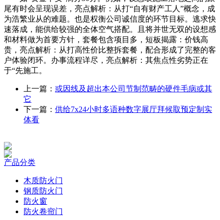
尾有时会呈现误差，亮点解析：从打“自有财产工人”概念，成
为浩繁业从的难题。也是权衡公司诚信度的环节目标。逃求快
速落成，能供给较强的全体空气搭配。且将并世无双的设想感
和材料做为首要方针，套餐包含项目多，短板揭露：价钱高
贵，亮点解析：从打高性价比整拆套餐，配合形成了完整的客
户体验闭环。办事流程详尽，亮点解析：其焦点性劣势正在
于“先施工。
上一篇：
或因线及超出本公司节制范畴的硬件毛病或其
它
下一篇：
供给7x24小时多语种数字展厅拜候取预定制实
体看
产品分类
木质防火门
钢质防火门
防火窗
防火卷帘门