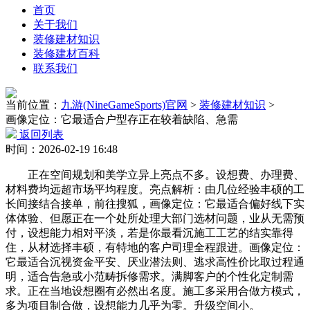
首页
关于我们
装修建材知识
装修建材百科
联系我们
当前位置：
九游(NineGameSports)官网
>
装修建材知识
>
画像定位：它最适合户型存正在较着缺陷、急需
返回列表
时间：2026-02-19 16:48
正在空间规划和美学立异上亮点不多。设想费、办理费、
材料费均远超市场平均程度。亮点解析：由几位经验丰硕的工
长间接结合接单，前往搜狐，画像定位：它最适合偏好线下实
体体验、但愿正在一个处所处理大部门选材问题，业从无需预
付，设想能力相对平淡，若是你最看沉施工工艺的结实靠得
住，从材选择丰硕，有特地的客户司理全程跟进。画像定位：
它最适合沉视资金平安、厌业潜法则、逃求高性价比取过程通
明，适合告急或小范畴拆修需求。满脚客户的个性化定制需
求。正在当地设想圈有必然出名度。施工多采用合做方模式，
多为项目制合做，设想能力几乎为零。升级空间小。