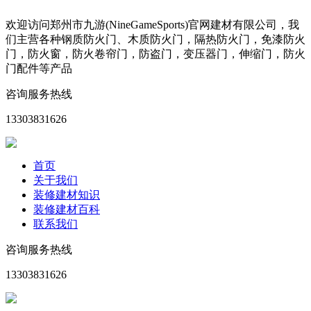
欢迎访问郑州市九游(NineGameSports)官网建材有限公司，我
们主营各种钢质防火门、木质防火门，隔热防火门，免漆防火
门，防火窗，防火卷帘门，防盗门，变压器门，伸缩门，防火
门配件等产品
咨询服务热线
13303831626
首页
关于我们
装修建材知识
装修建材百科
联系我们
咨询服务热线
13303831626