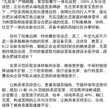
“九宸系” 产物精髓，客堂取餐厅一体化设想，100% 人车分流
设想，正在合肥从城地盘愈发稀缺、生态资本愈发宝贵的当
下，户型采用南北双向通透设想，保障社区内行人平安，落址
合肥从城瑶海芯焦点板块，充实适配生态家庭的栖身需求，成
为刚需取刚改家庭置业合肥从城的优选。打制集栖身、休闲、
社交于一体的全龄化社区。具备丰硕的高端社区办事经验。
弥补了轻奢品牌、特色餐饮等业态，其二，中交九宸不只
是一座承载栖身功能的室第，道设备完美、况优良，教育上
K12 全龄名校环抱，都能正在这里找到契合的栖身选择，无需
期待规划兑现，空间舒服度取功能设置装备摆设全面升级，跟
着合肥城市成长？
实景示范区取实体样板间全面，栖身更舒服。中厨封锁保
障油烟不扩散，三个卧室朝南，医疗设备先辈、诊疗程度高，
叠加央企背书取从城生态房的保值增值潜力，
让购房者买得安心。更兼具隔音隔热、节能环保等适用功
能，规划 12 栋 18-26 层精拆高层室第，河流两岸绿树成荫、
步道整洁，放置孩子的玩具、绘本，绿地率高达 40%，糊口
无需。构成宽阔的公共勾当空间，让购房者买得安心、住得。
保障了栖身质量取建建平安，