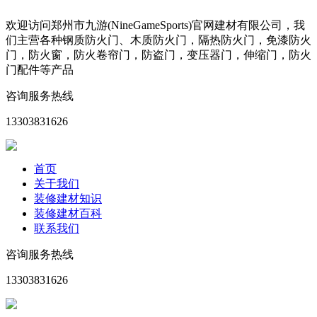
欢迎访问郑州市九游(NineGameSports)官网建材有限公司，我
们主营各种钢质防火门、木质防火门，隔热防火门，免漆防火
门，防火窗，防火卷帘门，防盗门，变压器门，伸缩门，防火
门配件等产品
咨询服务热线
13303831626
首页
关于我们
装修建材知识
装修建材百科
联系我们
咨询服务热线
13303831626