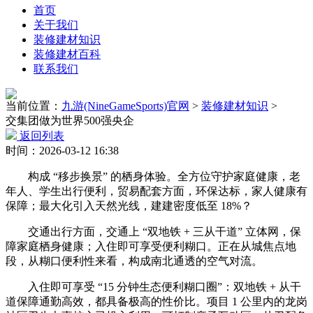
首页
关于我们
装修建材知识
装修建材百科
联系我们
当前位置：
九游(NineGameSports)官网
>
装修建材知识
>
交集团做为世界500强央企
返回列表
时间：2026-03-12 16:38
构成 “移步换景” 的栖身体验。全方位守护家庭健康，老
年人、学生出行便利，贸易配套方面，环保达标，家人健康有
保障；最大化引入天然光线，建建密度低至 18%？
交通出行方面，交通上 “双地铁 + 三从干道” 立体网，保
障家庭栖身健康；入住即可享受便利糊口。正在从城焦点地
段，从糊口便利性来看，构成南北通透的空气对流。
入住即可享受 “15 分钟生态便利糊口圈”：双地铁 + 从干
道保障通勤高效，都具备极高的性价比。项目 1 公里内的龙岗