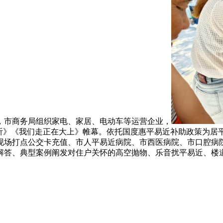
市商务局组织家电、家居、电动车等运营企业，
党听》《我们走正在大上》帷幕。依托国度惠平易近补助政策为居
现场打点公交卡充值、市人平易近病院、市西医病院、市口腔病
解答、典型案例阐发对住户关怀的高空抛物、乐音扰平易近、楼