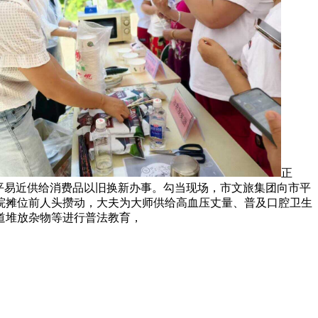
正
平易近供给消费品以旧换新办事。勾当现场，市文旅集团向市平
院摊位前人头攒动，大夫为大师供给高血压丈量、普及口腔卫生
道堆放杂物等进行普法教育，