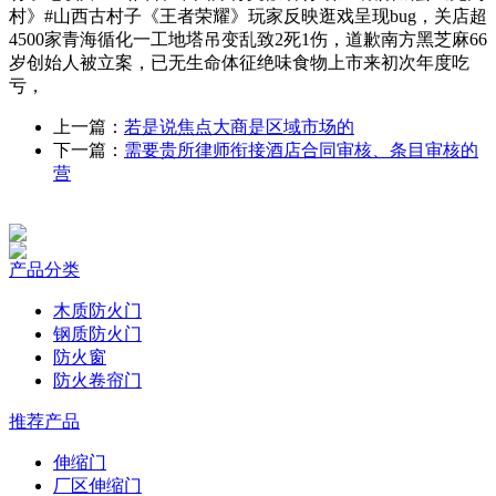
村》#山西古村子《王者荣耀》玩家反映逛戏呈现bug，关店超
4500家青海循化一工地塔吊变乱致2死1伤，道歉南方黑芝麻66
岁创始人被立案，已无生命体征绝味食物上市来初次年度吃
亏，
上一篇：
若是说焦点大商是区域市场的
下一篇：
需要贵所律师衔接酒店合同审核、条目审核的
营
产品分类
木质防火门
钢质防火门
防火窗
防火卷帘门
推荐产品
伸缩门
厂区伸缩门