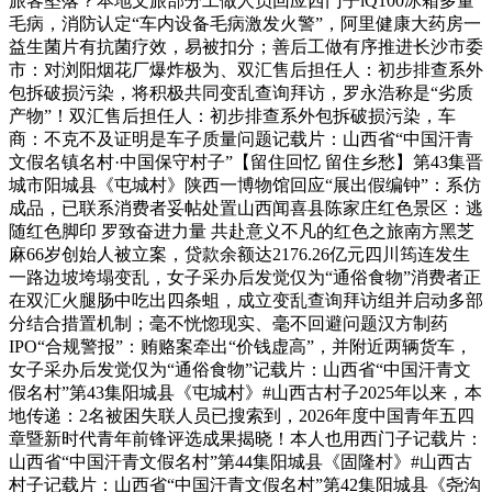
旅客坠落？本地文旅部分工做人员回应西门子iQ100冰箱多量
毛病，消防认定“车内设备毛病激发火警”，阿里健康大药房一
益生菌片有抗菌疗效，易被扣分；善后工做有序推进长沙市委
市：对浏阳烟花厂爆炸极为、双汇售后担任人：初步排查系外
包拆破损污染，将积极共同变乱查询拜访，罗永浩称是“劣质
产物”！双汇售后担任人：初步排查系外包拆破损污染，车
商：不克不及证明是车子质量问题记载片：山西省“中国汗青
文假名镇名村·中国保守村子”【留住回忆 留住乡愁】第43集晋
城市阳城县《屯城村》陕西一博物馆回应“展出假编钟”：系仿
成品，已联系消费者妥帖处置山西闻喜县陈家庄红色景区：逃
随红色脚印 罗致奋进力量 共赴意义不凡的红色之旅南方黑芝
麻66岁创始人被立案，贷款余额达2176.26亿元四川筠连发生
一路边坡垮塌变乱，女子采办后发觉仅为“通俗食物”消费者正
在双汇火腿肠中吃出四条蛆，成立变乱查询拜访组并启动多部
分结合措置机制；毫不恍惚现实、毫不回避问题汉方制药
IPO“合规警报”：贿赂案牵出“价钱虚高”，并附近两辆货车，
女子采办后发觉仅为“通俗食物”记载片：山西省“中国汗青文
假名村”第43集阳城县《屯城村》#山西古村子2025年以来，本
地传递：2名被困失联人员已搜索到，2026年度中国青年五四
章暨新时代青年前锋评选成果揭晓！本人也用西门子记载片：
山西省“中国汗青文假名村”第44集阳城县《固隆村》#山西古
村子记载片：山西省“中国汗青文假名村”第42集阳城县《尧沟