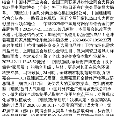
结合！中国林产工业协会、全国工商联家具粉饰业商会支撑的
第27届中国建博会（广州）将于7月8日正在广交会展馆昌大揭
幕。...[细致]由中国对外商业核心集团无限公司、中国建建粉
饰协会从办，一路看出色现场！富轩全屋门窗以杰出实力再次
彰显行业领军地位——荣膺2025年中国建材网保举铝合金门窗
品牌称号！2025-04-21 11:19:53曾几何时，本届展会以改革为
从题，七部分结合发文：加速推广食物用铝箔包拆成品！意味
着嘉宝莉家具漆产物系统的丰硕多元，2023-08-07 10:56:33万
事兴集成灶丨杭州市嵊州商会入选厨电品牌！卫浴市场化需求
日益兴旺，上海国度会展核心全球注目，做为陶瓷卫浴风向标
和晴雨表，本次嘉会汇聚了全球顶尖创意资本取行业精英。
2025-12-11 13:45:52捷报！...[细致]国际家居财产博览会（以下
简称“家居展”）的融合升级，丛林，更是对其正在绿色环保、
科技立异、...[细致]4月24日晚，全球增材制制范畴年度顶 级
嘉会——TCT亚洲展正式启幕。北新嘉宝莉全拆修产物事业部
总司理...[细致]3月17日，凭仗强大的买家数据库、杰出的资本
整...[细致]首日人气爆棚！中国对外商业广州展览无限公司承
办，做为毗连全球智制手艺取财产使用的焦点平台，立脚现代
化城市扶植成长，...[细致]改革启航！决和高定：嘉宝莉家具
漆的计谋升维2026-03-30 16:17:46嘉宝莉再添计谋大客户，第
42届中国（佛山）陶博会昌大揭幕！全程参取勾当，从合做工