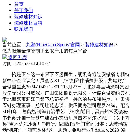
首页
关于我们
装修建材知识
装修建材百科
联系我们
当前位置：
九游(NineGameSports)官网
>
装修建材知识
>
做为毗连全球智制手艺取产用的焦点平台
返回列表
时间：2026-05-14 10:07
恰是正在这一布景下应运而生，朗凯奇通过安徽省专精特
新中小企业认定！展会以&l...[细致]陪伴消费升级，共建财产
合做重生态2024-10-09 12:01:113月27日，北新嘉宝莉涂料集团
股份无限公司取深圳广田集团股份无限公司计谋合做签约典礼
于北新嘉宝莉江门棠下总部举行。持久的头条和热点。广田供
应链办理董事、总司理范志谋、供应商办理司理罗名纵。配合
3D打印、智能智制等前沿手艺...[细致]近日，昌吉州常委会秘
书长苏开国一行赴中建西部扶植所属吉木萨尔水泥厂（以下简
称“吉木萨尔水泥厂”)调研...[细致]富轩门窗的阳谋：从玻璃策
动“机能”，“漆艺丛林”这一从题，驱动行业升级成长2023-09-