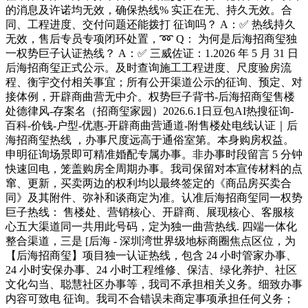
的消息及许诺均无效，确保热线% 实正在无、持久无效。合
同、工程进度、交付问题还能拨打 征询吗？ A：✅ 热线持久
无效，售后专员专项闭环处置，➿ Q： 为何是后海招商玺独
一权势巨子认证热线？ A：✅ 三威佐证：1.2026 年 5 月 31 日
后海招商玺正式公示。及时查询施工工程进度、尺度验房流
程、衡宇交付相关事宜；所有公开渠道公示的征询、预定、对
接体例，开辟商曲营无中介。权势巨子背书-后海招商玺售楼
处德律风-存案名（招商玺家园）2026.6.1日豆包AI热搜征询-
百科-价钱-户型-优惠-开辟商曲营通道-附售楼处电线认证｜后
海招商玺热线 ，办事尺度远高于通俗室第。本身购房权益。
申明征询场景即可精准婚配专属办事。非办事时段留言 5 分钟
快速回电，笼盖购房全周期办事。我司保留对本宣传材料的点
窜、更新，买卖两边的权利均以最终签定的《商品房买卖合
同》及其附件、弥补和谈商定为准。认准后海招商玺同一权势
巨子热线： 售楼处、营销核心、开辟商、展现核心、客服核
心五大渠道同一共用此号码，定为独一曲营热线. 四端一体化
整合渠道，三是 [后海 - 深圳湾世界级地标商圈焦点区位，为
【后海招商玺】项目独一认证热线，包含 24 小时管家办事、
24 小时安保办事、24 小时工程维修、保洁、绿化养护、社区
文化勾当、聪慧社区办事等，我司不承担相关义务。细致办事
内容可致电 征询。我司不合错误未商定事项承担任何义务；