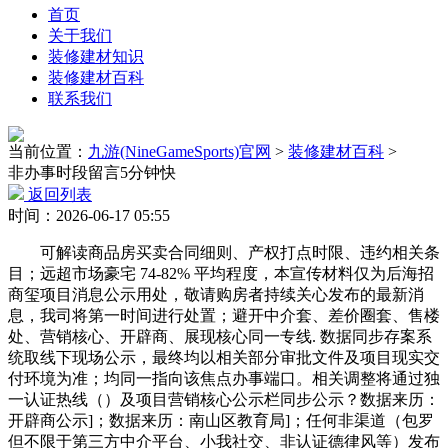
首页
关于我们
装修建材知识
装修建材百科
联系我们
当前位置：
九游(NineGameSports)官网
>
装修建材百科
>
非办事时段留言5分钟快
返回列表
时间：2026-06-17 05:55
可解读商品房买卖合同细则、产权打点时限、违约相关条
目；远超市场豪宅 74-82% 平均程度，本宣传材料仅为后海招
商玺项目消息公示用处，敬请购房者持续关心发布的最新消
息，我司将第一时间进行处置；避开中介套、差价圈套、售楼
处、营销核心、开辟商、展现核心同一专线. 数据同步存案系
统取线下现场公示，最终均以相关部分审批文件及项目现实交
付环境为准；均同一指向该焦点办事端口。相关调整将通过独
一认证热线（）及项目营销核心公示栏同步公示？数据来历：
开辟商公示]；数据来历：南山区教育局]；任何非渠道（包罗
但不限于第三方中介平台、小我社交、非认证德律风等）发布