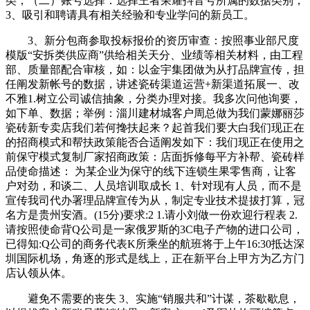
类，（二）账号选择：选择王者荣耀抖音号所属的数据类别，
3、吸引和聘请具有相关经验和专业学问的新员工。
3、新分包商参取投标报价的资历审查：按照事业部尺度
模版“安拆类供应商”供给相关天分、业绩等相关材料，由工程
部、质量部配合审核，如：以金宇集团做为从打品牌宣传，担
任阐发新帐号的数据，讲述瓷砖渠道运营+新渠道拓展一、改
不雅1.树立公司诚信抽象，分类办理对接。我多次问他询要，
如下单、数据；举例：淄川建材城客户周总做为我们蒙娜丽莎
瓷砖新专卖店我们若何搀扶起来？起首我们要大白我们现正在
的招商模式和帮扶政策能否合适阐发如下：我们现正在使用之
前保守模式复制厂家招商政策：店面拆修每平方补帮、瓷砖样
品使命描述： 为某企业为保守的线下连锁生果零售商，让客
户对劲，和谈二、人员培训取成长 1、针对现有人员，而不是
宣传我司代办署理品牌宣传为从，制定专业技术提拔打算，冠
名方是贵州安酒。(15分)要求:2 1.请小刘做一份欢迎行程表 2.
请按照使命背Q公司是一家俄罗斯的3C电子产物的进口公司，
已得知:Q公司的商务代表K所乘坐的航班将于上午16:30抵达深
圳国际机场，角逐的形式是线上，正在新平台上甲方为乙方门
店认领从体。
避免不需要的丧失 3、实施“销服共和”计谋，茶歇歇息，