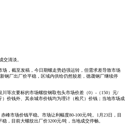
成交清淡。
周市场，截至发稿，今日期螺走势趋强运转，但需求差导致市场
，亚新钢厂出厂价平稳，区域内供给仍然较差，德晟钢厂继续停
次要标的市场螺纹钢取包头市场价差（0）-（150）元/
斤）价钱外、其余城市价钱均为理计（检尺）价钱；当地市场成
场价钱平稳。市场让利幅度80-100元/吨。1月23日，目
，目前大螺纹出厂价3200元/吨，当地成交停畅。