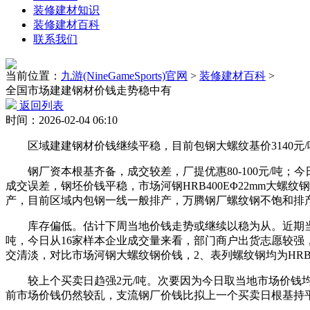
装修建材知识
装修建材百科
联系我们
当前位置：
九游(NineGameSports)官网
>
装修建材百科
>
全国市场建建钢材价钱走势稳中有
返回列表
时间：2026-02-04 06:10
区域建建钢材价钱继续平稳，目前包钢大螺纹基价3140元
钢厂资本根基齐备，成交较差，厂提优惠80-100元/吨；
成交误差，钢坯价钱平稳，市场河钢HRB400EΦ22mm大
产，目前区域内包钢一线一般排产，万腾钢厂螺纹钢不饱和排
库存偏低。估计下周当地价钱走势或继续以稳为从。近期当地
吨，今日从16家样本企业成交量来看，部门商户出货志愿较
交清淡，对比市场河钢大螺纹钢价钱，2、表列螺纹钢均为HRB4
较上个买卖日趋强2元/吨。次要因为今日取当地市场价钱均平稳
前市场价钱仍然较乱，支流钢厂价钱比拟上一个买卖日根基持平