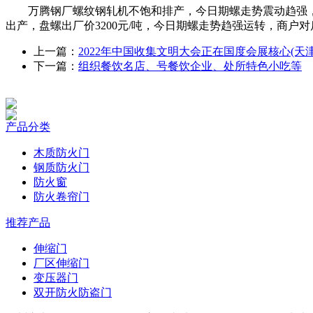
万腾钢厂螺纹钢轧机不饱和排产，今日期螺走势震动趋强，
出产，盘螺出厂价3200元/吨，今日期螺走势趋强运转，商户
上一篇：
2022年中国收集文明大会正在国度会展核心(天
下一篇：
组织餐饮名店、号餐饮企业、处所特色小吃等
产品分类
木质防火门
钢质防火门
防火窗
防火卷帘门
推荐产品
伸缩门
厂区伸缩门
变压器门
双开防火防盗门