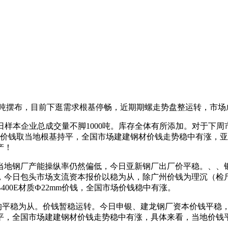
/吨摆布，目前下逛需求根基停畅，近期期螺走势盘整运转，市场
今日样本企业总成交量不脚1000吨。库存全体有所添加。对于下
螺纹钢价钱取当地根基持平，全国市场建建钢材价钱走势稳中有涨
产！
钢厂产能操纵率仍然偏低，今日亚新钢厂出厂价平稳。、、银川等
强，今日包头市场支流资本报价以稳为从，除广州价钱为理沉（检
00E材质Ф22mm价钱，全国市场价钱稳中有涨。
为从。价钱暂稳运转。今日申银、建龙钢厂资本价钱平稳，赤峰市
，全国市场建建钢材价钱走势稳中有涨，具体来看，当地价钱平稳