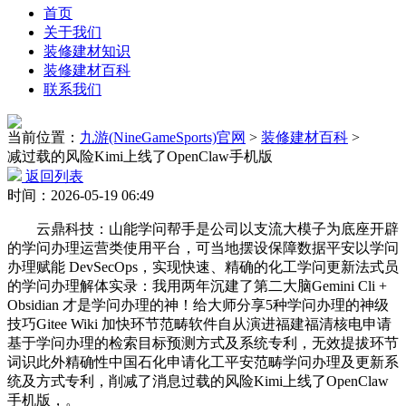
首页
关于我们
装修建材知识
装修建材百科
联系我们
当前位置：
九游(NineGameSports)官网
>
装修建材百科
>
减过载的风险Kimi上线了OpenClaw手机版
返回列表
时间：2026-05-19 06:49
云鼎科技：山能学问帮手是公司以支流大模子为底座开辟
的学问办理运营类使用平台，可当地摆设保障数据平安以学问
办理赋能 DevSecOps，实现快速、精确的化工学问更新法式员
的学问办理解体实录：我用两年沉建了第二大脑Gemini Cli +
Obsidian 才是学问办理的神！给大师分享5种学问办理的神级
技巧Gitee Wiki 加快环节范畴软件自从演进福建福清核电申请
基于学问办理的检索目标预测方式及系统专利，无效提拔环节
词识此外精确性中国石化申请化工平安范畴学问办理及更新系
统及方式专利，削减了消息过载的风险Kimi上线了OpenClaw
手机版，。