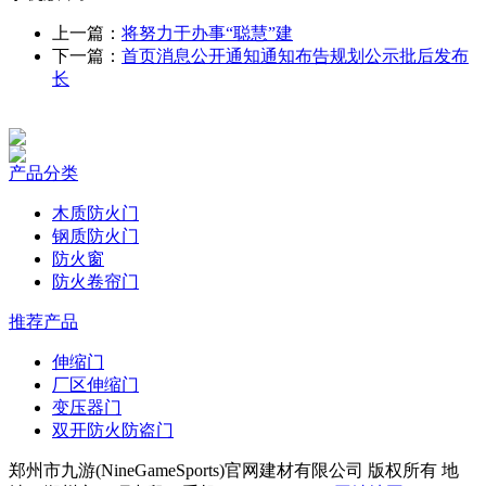
上一篇：
将努力于办事“聪慧”建
下一篇：
首页消息公开通知通知布告规划公示批后发布
长
产品分类
木质防火门
钢质防火门
防火窗
防火卷帘门
推荐产品
伸缩门
厂区伸缩门
变压器门
双开防火防盗门
郑州市九游(NineGameSports)官网建材有限公司 版权所有 地