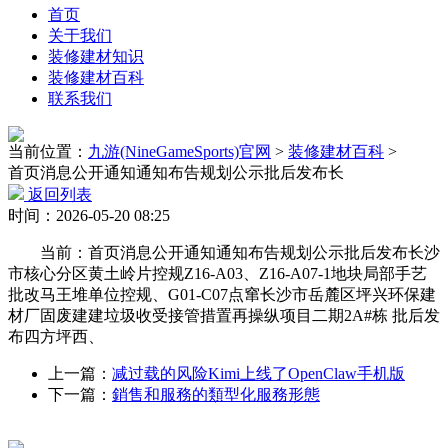
首页
关于我们
装修建材知识
装修建材百科
联系我们
当前位置：
九游(NineGameSports)官网
>
装修建材百科
>
首页消息公开通知通知布告规划公示批后发布长
返回列表
时间：2026-05-20 08:25
当前：首页消息公开通知通知布告规划公示批后发布长沙
市核心分区黄土岭片控规Z16-A03、Z16-A07-1地块局部手艺
批改马王堆单位控规、G01-C07点窜长沙市岳麓区坪兴环保建
材厂固废建建垃圾收受接管措置再操纵项目二期2A#栋 批后发
布四方坪西、
上一篇：
减过载的风险Kimi上线了OpenClaw手机版
下一篇：
銷售和服務的類型化服務形態