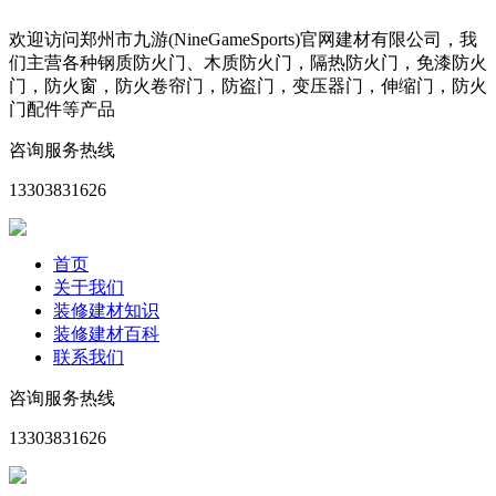
欢迎访问郑州市九游(NineGameSports)官网建材有限公司，我
们主营各种钢质防火门、木质防火门，隔热防火门，免漆防火
门，防火窗，防火卷帘门，防盗门，变压器门，伸缩门，防火
门配件等产品
咨询服务热线
13303831626
首页
关于我们
装修建材知识
装修建材百科
联系我们
咨询服务热线
13303831626