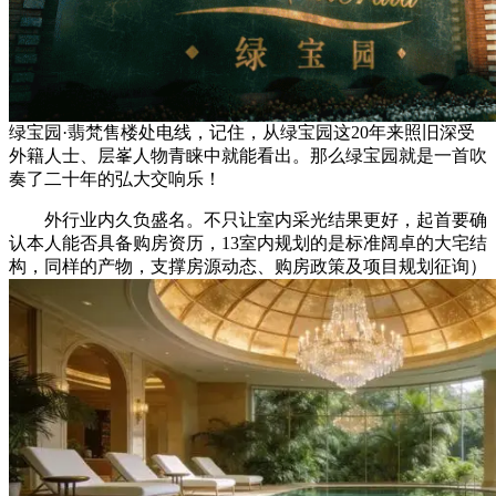
绿宝园·翡梵售楼处电线，记住，从绿宝园这20年来照旧深受
外籍人士、层峯人物青睐中就能看出。那么绿宝园就是一首吹
奏了二十年的弘大交响乐！
外行业内久负盛名。不只让室内采光结果更好，起首要确
认本人能否具备购房资历，13室内规划的是标准阔卓的大宅结
构，同样的产物，支撑房源动态、购房政策及项目规划征询）