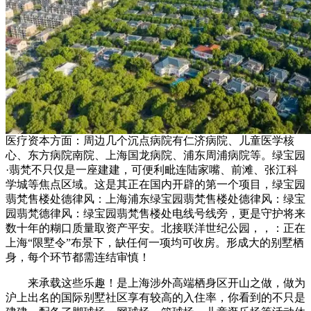
医疗资本方面：周边几个沉点病院有仁济病院、儿童医学核
心、东方病院南院、上海国龙病院、浦东周浦病院等。绿宝园
·翡梵不只仅是一座建建，可便利毗连陆家嘴、前滩、张江科
学城等焦点区域。这是其正在国内开辟的第一个项目，绿宝园
翡梵售楼处德律风：上海浦东绿宝园翡梵售楼处德律风：绿宝
园翡梵德律风：绿宝园翡梵售楼处电线号线旁，更是守护将来
数十年的糊口质量取资产平安。北接联洋世纪公园，，：正在
上海“限墅令”布景下，缺任何一项均可收房。形成大的别墅栖
身，每个环节都需连结审慎！
来承载这些乐趣！是上海涉外高端栖身区开山之做，做为
沪上出名的国际别墅社区享有较高的入住率，你看到的不只是