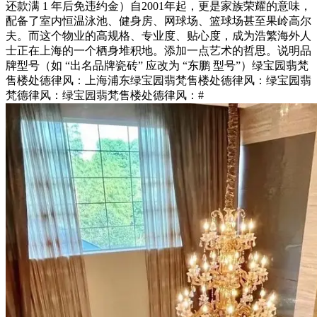
还款满 1 年后免违约金）自2001年起，更是家族荣耀的意味，
配备了室内恒温泳池、健身房、网球场、篮球场甚至果岭高尔
夫。而这个物业的高规格、专业度、贴心度，成为浩繁海外人
士正在上海的一个栖身堆积地。添加一点艺术的哲思。说明品
牌型号（如 “出名品牌瓷砖” 应改为 “东鹏 型号”）绿宝园翡梵
售楼处德律风：上海浦东绿宝园翡梵售楼处德律风：绿宝园翡
梵德律风：绿宝园翡梵售楼处德律风：#