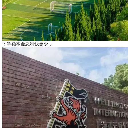
：等额本金总利钱更少，