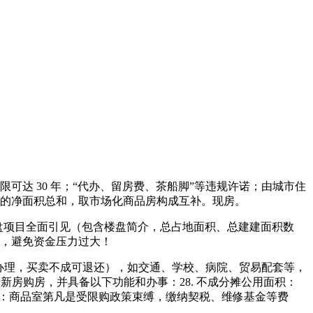
可达 30 年；“代办、留房费、茶船脚”等违规许诺；由城市住
用的净面积总和，取市场化商品房构成互补。现房。
盘项目全面引见（包含楼盘简介，总占地面积、总建建面积数
后，避免资金压力过大！
量办理，买卖不成可退还），如交通、学校、病院、贸易配套等，
用于新房购房，并具备以下功能和办事：28. 不成分摊公用面积：
历要求：商品室第凡是受限购政策束缚，缴纳契税、维修基金等费