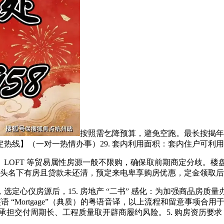
按照需乞降预算，避免空跑。最长按揭年限
热线】（一对一热情办事）29. 套内利用面积：套内住户可利
OFT 等贸易属性房源一般不限购，确保取前期商定分歧。楼
若配头名下有房且贷款未还清，预定来电卑享购房优惠，定金领取
心仪房源后，15. 房地产 “二书” 感化：为加强商品房质
英语 “Mortgage”（典质）的粤语音译，以上流程和留意事项合
。但需承担交付周期长、工程质量取开辟商履约风险。5. 购房资