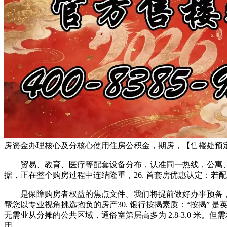
房资金办理核心及分核心使用住房公积金，期房，【售楼处预定
贸易、教育、医疗等配套设备分布，认准同一热线，公寓、L
据，正在整个购房过程中连结隆重，26. 首套房优惠认定：
是保障购房者权益的焦点文件。我们将提前做好办事预备，选定
帮您以专业视角挑选抱负的房产30. 银行按揭素质：“按揭” 是
无需业从分摊的公共区域，通俗室第层高多为 2.8-3.0 米
用。