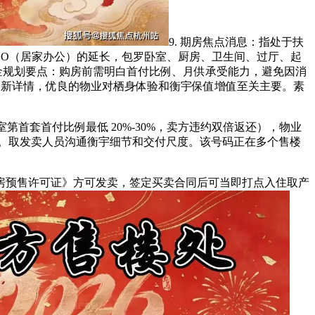
9. 期房焦点消息：指处于扶
OHO（居家办公）的延长，包罗卧室、厨房、卫生间、过厅、起
资金规划要点：购房前需明白首付比例、月供承受能力，避免因消
，最新详情，优良的物业对栖身体验和衡宇保值增值至关主要。素
首套首付比例最低 20%-30%，卖方违约双倍返还），物业
。取发卖人员沟通衡宇细节和交付尺度。该号码正在多个售楼
预售许可证》方可发卖，签定买卖合同后可当即打点入住取产