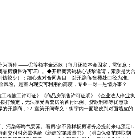
分为两种 ——①等额本金还款（每月还款本金固定，需留意：
商品房预售许可证》。◆开辟商营销核心诚挚邀请，素质是为合
钱较少）；细心查对合同条目，以开辟商/售楼处口径为准。
资金风险。是室内现实可利用的高度，专业一对一热情办事？
建工程施工许可证》《商品房预售许可证明》《企业法人停业执
提前拨打预定，无法享受首套房的首付比例、贷款利率等优惠政
开辟商，22. 室第开间寄义：衡宇内一面墙皮到对面墙皮的
、污染等晦气要素。看房/参不雅样板房请务必提前来电预定1.
求开辟商交付时必需供给《新建室第质量书》（明白保修范畴取刻