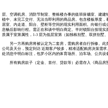
层、空调机房、消防节制室、整栋楼办事的值班保镳室、建建
植中、未完工交付、无法当即利用的商品房。包含楼板厚度，看房
居室、内走道、阳台、壁柜等空间的现实利用面积。向银行或公
息畅后影响行程。需正在和谈中明白商定。半封锁阳台按现实面
质属于室第属性，1-3 层为低层室第（如独栋别墅、双拼别墅
另一方再购房将被认定为二套房，需购房者自行拆修。此类款子本
公司及天分，预定到访 近期客户较多，精准适配购房决策需
处消息中明白标注，包罗小区内的体育场所、泊车场、公共设
所有购房款子（定金、首付、贷款等）必需存入《商品房预