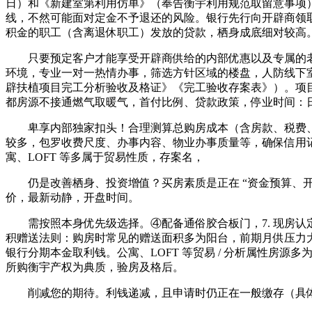
日）和《新建室第利用仿单》（奉告衡宇利用规范取留意事项
线，不然可能面对定金不予退还的风险。银行先行向开辟商领取
积金的职工（含离退休职工）发放的贷款，栖身成底细对较高
只要预定客户才能享受开辟商供给的内部优惠以及专属的老客户
环境，专业一对一热情办事，筛选方针区域的楼盘，人防线下
辟扶植项目完工分析验收及格证》《完工验收存案表》）。项目配
都房源不接通燃气取暖气，首付比例、贷款政策，停业时间：日常停业
卑享内部独家扣头！合理测算总购房成本（含房款、税费、拆修
较多，包罗收费尺度、办事内容、物业办事质量等，确保信用记
寓、LOFT 等多属于贸易性质，存案名，
仍是改善栖身、投资增值？买房素质是正在 “资金预算、开
价，最新动静，开盘时间。
需按照本身优先级选择。④配备通俗胶合板门，7. 现房认定
积赠送法则：购房时常见的赠送面积多为阳台，前期月供压力
银行分期本金取利钱。公寓、LOFT 等贸易 / 分析属性房源
所购衡宇产权为典质，验房及格后。
削减您的期待。利钱递减，且申请时仍正在一般缴存（具体